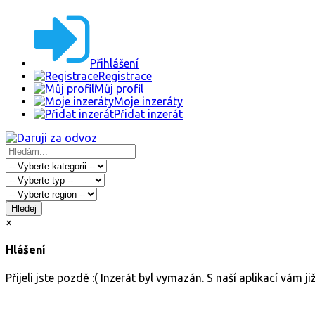
Přihlášení
Registrace
Můj profil
Moje inzeráty
Přidat inzerát
Hledej
×
Hlášení
Přijeli jste pozdě :( Inzerát byl vymazán. S naší aplikací vám 