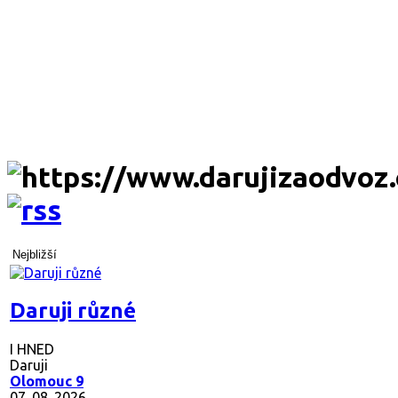
Nejbližší
Daruji různé
I HNED
Daruji
Olomouc 9
07. 08. 2026