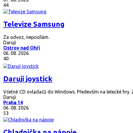
44
Televize Samsung
Za odvoz, neposílám.
Daruji
Ostrov nad Ohří
06. 08. 2026
40
Daruji joystick
Včetně CD ovladačů do Windows. Především na letecké hry. Zá
Daruji
Praha 14
06. 08. 2026
53
Chladnička na nápoje