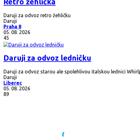
Retro žehlička
Daruji za odvoz retro žehličku
Daruji
Praha 8
05. 08. 2026
45
Daruji za odvoz ledničku
Daruji za odvoz starou ale spolehlivou italskou lednici Whi
Daruji
Liberec
05. 08. 2026
89