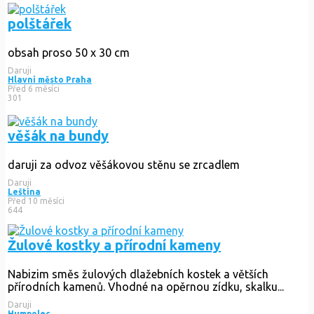
polštářek
obsah proso 50 x 30 cm
Daruji
Hlavní město Praha
Před 6 měsíci
301
věšák na bundy
daruji za odvoz věšákovou stěnu se zrcadlem
Daruji
Leština
Před 10 měsíci
644
Žulové kostky a přírodní kameny
Nabizim směs žulových dlažebních kostek a větších
přírodních kamenů. Vhodné na opěrnou zídku, skalku...
Daruji
Humpolec