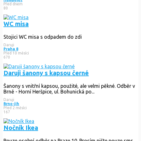
Před dnem
80
WC misa
Stojici WC misa s odpadem do zdi
Daruji
Praha 8
Před 10 měsíci
670
Daruji šanony s kapsou černé
Šanony s vnitřní kapsou, použité, ale velmi pěkné. Odběr v
Brně - Horní Heršpice, ul. Bohunická po...
Daruji
Brno-jih
Před 2 měsíci
167
Nočník Ikea
Pouze osobní odběr na Praze 10. Prosím pište pouze sms,