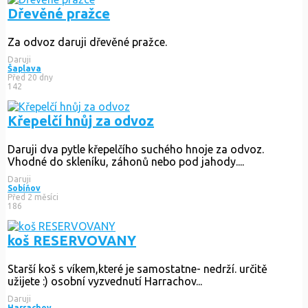
Dřevěné pražce
Za odvoz daruji dřevěné pražce.
Daruji
Šaplava
Před 20 dny
142
Křepelčí hnůj za odvoz
Daruji dva pytle křepelčího suchého hnoje za odvoz.
Vhodné do skleníku, záhonů nebo pod jahody....
Daruji
Sobíňov
Před 2 měsíci
186
koš RESERVOVANY
Starší koš s víkem,které je samostatne- nedrží. určitě
užijete :) osobní vyzvednutí Harrachov...
Daruji
Harrachov