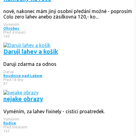
nové, nakonec mám jiný osobní předání možné - poprosím
Colu zero lahev anebo zásilkovna 120,- ko...
Vyměním
Ohrobec
Před 4 měsíci
160
Daruji lahev a košík
Daruji zdarma za odnos
Daruji
Roudnice nad Labem
Před 18 dny
87
nejake obrazy
Vyměním, za lahev fixinely - cistici proatredek.
Vyměním
Rudice
Před měsícem
163