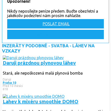
Upozornění!
Nikdy neposílejte peníze předem. Buďte obezřetní a
jakékoliv podezření nám prosím nahlašte.
POSLAT EMAIL
ZOBRAZIT TELEFON
INZERÁTY PODOBNÉ - SVATBA - LÁHEV NA
VZKAZY
Daruji prázdnou plynovou láhev
Stará, ale nepoškozená malá plynová bomba
Daruji
Praha 10
Před 10 měsíci
618
Lahev k mixéru smoothie DOMO