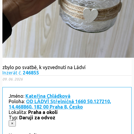
zbylo po svatbě, k vyzvednutí na Ládví
Inzerát č.
246855
09. 06. 2026
Jméno:
Kateřina Chládková
Poloha:
OD LÁDVÍ Střelničná 1660 50.127210,
14.468860, 182 00 Praha 8, Česko
Lokalita:
Praha a okolí
Typ:
Daruji za odvoz
×