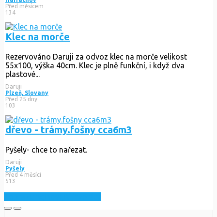
Před měsícem
134
Klec na morče
Rezervováno
Daruji za odvoz klec na morče velikost
55x100, výška 40cm. Klec je plně funkční, i když dva
plastové...
Daruji
Plzeň, Slovany
Před 25 dny
103
dřevo - trámy.fošny cca6m3
Pyšely- chce to nařezat.
Daruji
Pyšely
Před 4 měsíci
513
Zobrazit nejnovější inzeráty