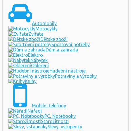
Automobily
Motocykly
Zvířata
Dětské zboží
Sportovní potřeby
Dům a zahrada
Elektro
Nábytek
Oblečení
Hudební nástroje
Potraviny a výrobky
Knihy
Mobilni telefony
Nářadí
PC, Notebooky
Starožitnosti
Slevy, vstupenky