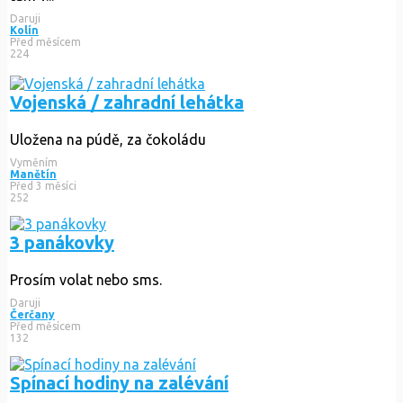
Daruji
Kolín
Před měsícem
224
Vojenská / zahradní lehátka
Uložena na púdě, za čokoládu
Vyměním
Manětín
Před 3 měsíci
252
3 panákovky
Prosím volat nebo sms.
Daruji
Čerčany
Před měsícem
132
Spínací hodiny na zalévání