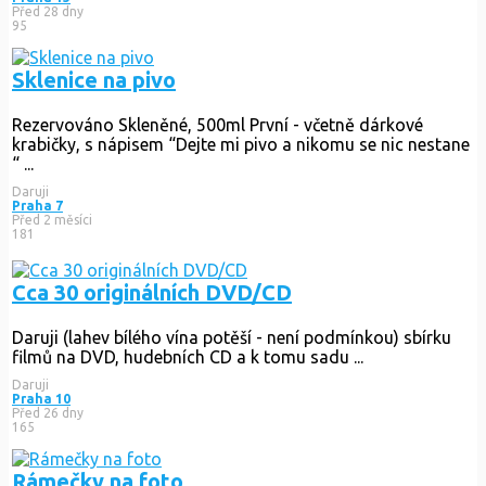
Před 28 dny
95
Sklenice na pivo
Rezervováno
Skleněné, 500ml První - včetně dárkové
krabičky, s nápisem “Dejte mi pivo a nikomu se nic nestane
“ ...
Daruji
Praha 7
Před 2 měsíci
181
Cca 30 originálních DVD/CD
Daruji (lahev bílého vína potěší - není podmínkou) sbírku
filmů na DVD, hudebních CD a k tomu sadu ...
Daruji
Praha 10
Před 26 dny
165
Rámečky na foto