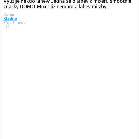
Vyuzije někdo lahev? Jedná se o lahev k mixéru smoothie
značky DOMO. Mixer již nemám a lahev mi zbyl...
Daruji
Kladno
Před 8 měsíci
433