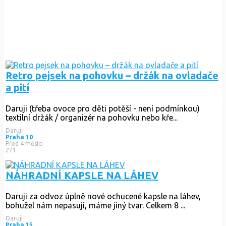
Retro pejsek na pohovku – držák na ovladače
a pití
Daruji (třeba ovoce pro děti potěší - není podmínkou)
textilní držák / organizér na pohovku nebo kře...
Daruji
Praha 10
Před 4 měsíci
271
NÁHRADNÍ KAPSLE NA LÁHEV
Daruji za odvoz úplně nové ochucené kapsle na láhev,
bohužel nám nepasují, máme jiný tvar. Celkem 8 ...
Daruji
Praha 15