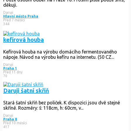
děkuji.
Daruji
Hlavní město Praha
Před 7 měsíci
344
kefírová houba
Kefírová houba na výrobu domácího fermentovaného
nápoje. Návod na výrobu kefíru na internetu. (50 CZ...
Daruji
Praha 1
Před 11 dny
70
Daruji šatní skříň
Stará šatní skříň bez poliček. K dispozici jsou dvě stejné
skříně. Rozměry: š: 118cm, h: 60cm, v...
Daruji
Praha 8
Před 10 měsíci
417