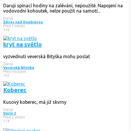
Daruji spínací hodiny na zalévání, nepoužité. Napojení na
vodovodní kohoutek, nelze použít na samotí...
Daruji
Ždírec nad Doubravou
Před 3 měsíci
330
kryt na světlo
vyzvednuti veverská Bityška mohu poslat
Daruji
Veverská Bítýška
Před měsícem
102
Koberec
Kusový koberec, má již skvrny
Daruji
Děčín 2
Před 2 měsíci
174