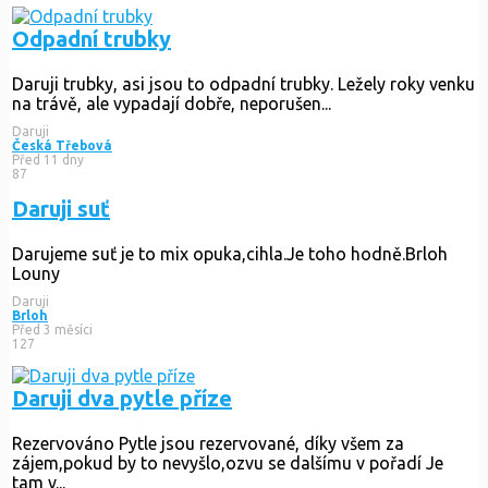
Odpadní trubky
Daruji trubky, asi jsou to odpadní trubky. Ležely roky venku
na trávě, ale vypadají dobře, neporušen...
Daruji
Česká Třebová
Před 11 dny
87
Daruji suť
Darujeme suť je to mix opuka,cihla.Je toho hodně.Brloh
Louny
Daruji
Brloh
Před 3 měsíci
127
Daruji dva pytle příze
Rezervováno
Pytle jsou rezervované, díky všem za
zájem,pokud by to nevyšlo,ozvu se dalšímu v pořadí Je
tam v...