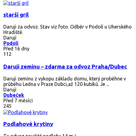
starší gril
Daruji za odvoz. Stav viz foto. Odběr v Podolí u Uherského
Hradiště.
Daruji
Podolí
Před 16 dny
112
Daruji zeminu – zdarma za odvoz Praha/Dubec
Daruji zeminu z vykopu základu domu, který proběhne v
průběhu Ledna v Praze Dubci,až 120 kubíků. Je ...
Daruji
Dubeček
Před 7 měsíci
245
Podlahové krytiny
Ta odvoz použité podlahy 14 m ²