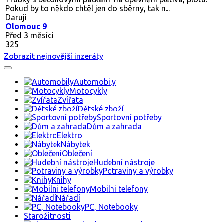
Pokud by to někdo chtěl jen do sběrny, tak n...
Daruji
Olomouc 9
Před 3 měsíci
325
Zobrazit nejnovější inzeráty
Automobily
Motocykly
Zvířata
Dětské zboží
Sportovní potřeby
Dům a zahrada
Elektro
Nábytek
Oblečení
Hudební nástroje
Potraviny a výrobky
Knihy
Mobilni telefony
Nářadí
PC, Notebooky
Starožitnosti