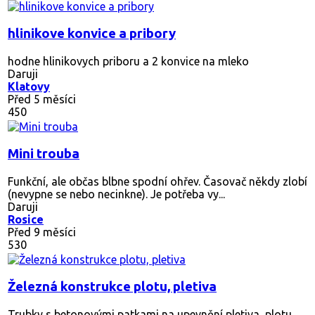
hlinikove konvice a pribory
hodne hlinikovych priboru a 2 konvice na mleko
Daruji
Klatovy
Před 5 měsíci
450
Mini trouba
Funkční, ale občas blbne spodní ohřev. Časovač někdy zlobí
(nevypne se nebo necinkne). Je potřeba vy...
Daruji
Rosice
Před 9 měsíci
530
Železná konstrukce plotu, pletiva
Trubky s betonovými patkami na upevnění pletiva, plotu.