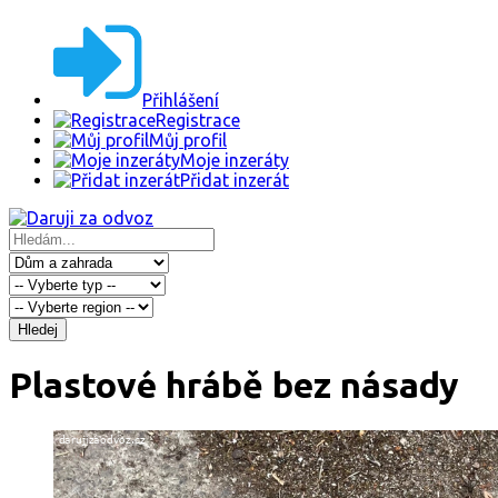
Přihlášení
Registrace
Můj profil
Moje inzeráty
Přidat inzerát
Hledej
Plastové hrábě bez násady