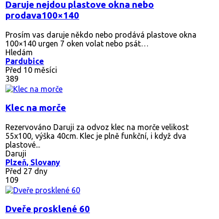
Daruje nejdou plastove okna nebo
prodava100×140
Prosím vas daruje někdo nebo prodává plastove okna
100×140 urgen 7 oken volat nebo psát…
Hledám
Pardubice
Před 10 měsíci
389
Klec na morče
Rezervováno
Daruji za odvoz klec na morče velikost
55x100, výška 40cm. Klec je plně funkční, i když dva
plastové...
Daruji
Plzeň, Slovany
Před 27 dny
109
Dveře prosklené 60