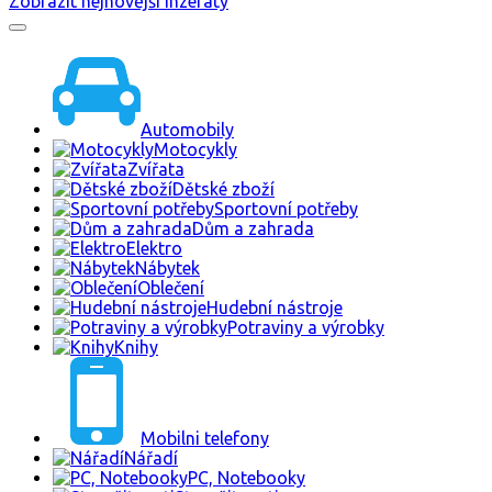
Zobrazit nejnovější inzeráty
Automobily
Motocykly
Zvířata
Dětské zboží
Sportovní potřeby
Dům a zahrada
Elektro
Nábytek
Oblečení
Hudební nástroje
Potraviny a výrobky
Knihy
Mobilni telefony
Nářadí
PC, Notebooky