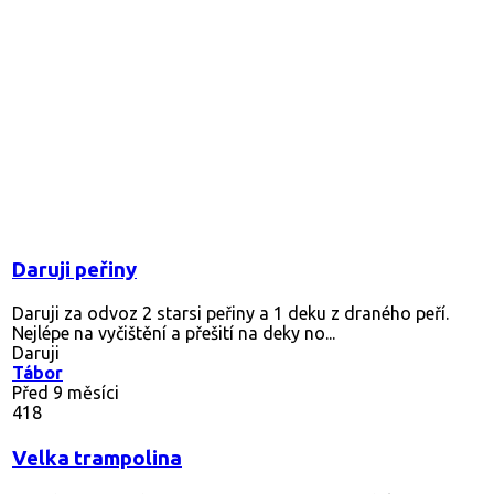
Daruji peřiny
Daruji za odvoz 2 starsi peřiny a 1 deku z draného peří.
Nejlépe na vyčištění a přešití na deky no...
Daruji
Tábor
Před 9 měsíci
418
Velka trampolina