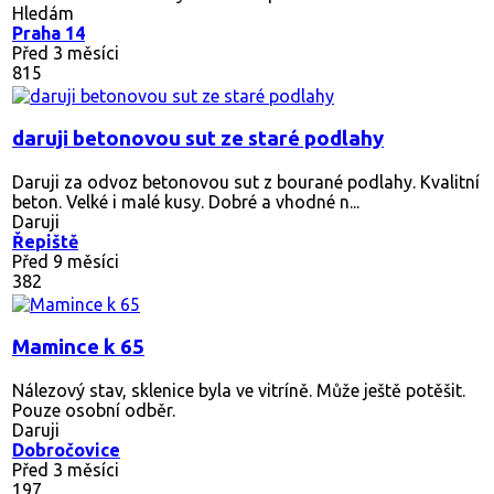
Hledám
Praha 14
Před 3 měsíci
815
daruji betonovou sut ze staré podlahy
Daruji za odvoz betonovou sut z bourané podlahy. Kvalitní
beton. Velké i malé kusy. Dobré a vhodné n...
Daruji
Řepiště
Před 9 měsíci
382
Mamince k 65
Nálezový stav, sklenice byla ve vitríně. Může ještě potěšit.
Pouze osobní odběr.
Daruji
Dobročovice
Před 3 měsíci
197