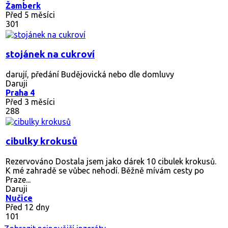
Žamberk
Před 5 měsíci
301
stojánek na cukroví
darují, předání Budějovická nebo dle domluvy
Daruji
Praha 4
Před 3 měsíci
288
cibulky krokusů
Rezervováno
Dostala jsem jako dárek 10 cibulek krokusů.
K mé zahradě se vůbec nehodí. Běžně mívám cesty po
Praze...
Daruji
Nučice
Před 12 dny
101