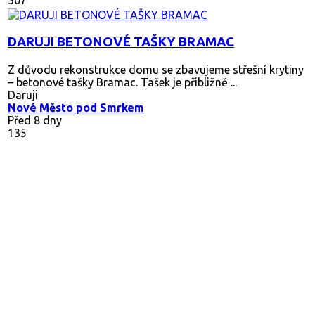
DARUJI BETONOVÉ TAŠKY BRAMAC
Z důvodu rekonstrukce domu se zbavujeme střešní krytiny
– betonové tašky Bramac. Tašek je přibližně ...
Daruji
Nové Město pod Smrkem
Před 8 dny
135