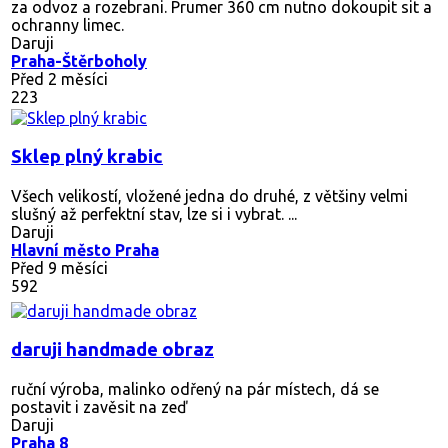
za odvoz a rozebrani. Prumer 360 cm nutno dokoupit sit a
ochranny limec.
Daruji
Praha-Štěrboholy
Před 2 měsíci
223
Sklep plný krabic
Všech velikostí, vložené jedna do druhé, z většiny velmi
slušný až perfektní stav, lze si i vybrat. ...
Daruji
Hlavní město Praha
Před 9 měsíci
592
daruji handmade obraz
ruční výroba, malinko odřený na pár místech, dá se
postavit i zavěsit na zeď
Daruji
Praha 8