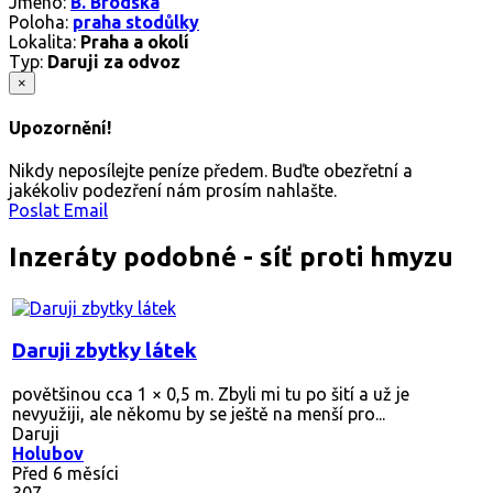
Jméno:
B. Brodská
Poloha:
praha stodůlky
Lokalita:
Praha a okolí
Typ:
Daruji za odvoz
×
Upozornění!
Nikdy neposílejte peníze předem. Buďte obezřetní a
jakékoliv podezření nám prosím nahlašte.
Poslat Email
Inzeráty podobné - síť proti hmyzu
Daruji zbytky látek
povětšinou cca 1 × 0,5 m. Zbyli mi tu po šití a už je
nevyužiji, ale někomu by se ještě na menší pro...
Daruji
Holubov
Před 6 měsíci
307