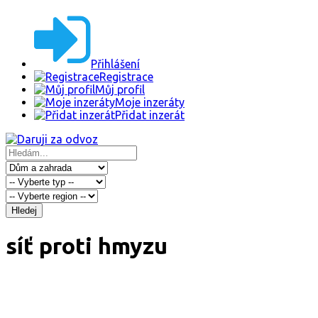
Přihlášení
Registrace
Můj profil
Moje inzeráty
Přidat inzerát
Hledej
síť proti hmyzu