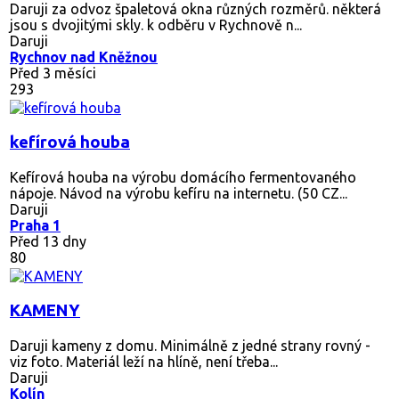
Daruji za odvoz špaletová okna různých rozměrů. některá
jsou s dvojitými skly. k odběru v Rychnově n...
Daruji
Rychnov nad Kněžnou
Před 3 měsíci
293
kefírová houba
Kefírová houba na výrobu domácího fermentovaného
nápoje. Návod na výrobu kefíru na internetu. (50 CZ...
Daruji
Praha 1
Před 13 dny
80
KAMENY
Daruji kameny z domu. Minimálně z jedné strany rovný -
viz foto. Materiál leží na hlíně, není třeba...
Daruji
Kolín