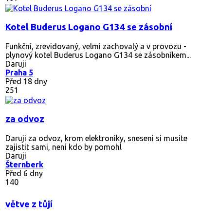
Kotel Buderus Logano G134 se zásobní
Funkční, zrevidovaný, velmi zachovalý a v provozu -
plynový kotel Buderus Logano G134 se zásobníkem...
Daruji
Praha 5
Před 18 dny
251
za odvoz
Daruji za odvoz, krom elektroniky, sneseni si musite
zajistit sami, neni kdo by pomohl
Daruji
Šternberk
Před 6 dny
140
větve z tůjí