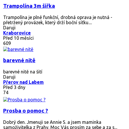
Trampolína 3m šířka
Trampolína je plně funkční, drobná oprava je nutná -
přetržený provázek, který drží boční síťku....
Daruji
Kraborovice
Před 10 měsíci
609
barevné nitě
barevné nitě na šití
Daruji
Přerov nad Labem
Před 3 dny
74
Prosba o pomoc ?
Dobrý den. Jmenuji se Annie S. a jsem maminka
samoživitelka z Prahy. Moc Vás prosím za sebe a za s...