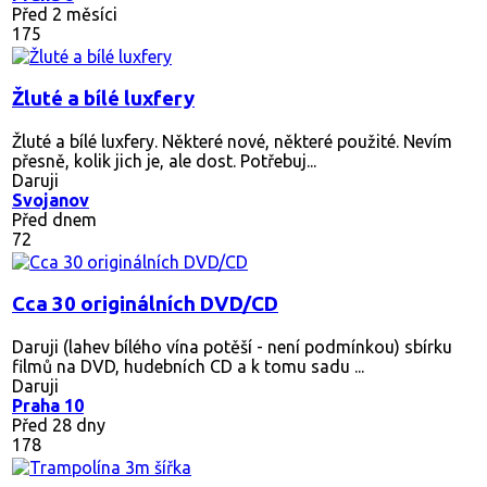
Před 2 měsíci
175
Žluté a bílé luxfery
Žluté a bílé luxfery. Některé nové, některé použité. Nevím
přesně, kolik jich je, ale dost. Potřebuj...
Daruji
Svojanov
Před dnem
72
Cca 30 originálních DVD/CD
Daruji (lahev bílého vína potěší - není podmínkou) sbírku
filmů na DVD, hudebních CD a k tomu sadu ...
Daruji
Praha 10
Před 28 dny
178