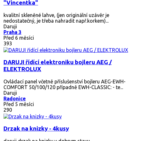
"Vincentka"
kvalitní skleněné lahve, (jen originální uzávěr je
nedostatečný, je třeba nahradit např.korkem)...
Daruji
Praha 3
Před 6 měsíci
393
DARUJI řídící elektroniku bojleru AEG /
ELEKTROLUX
Ovládací panel včetně příslušenství bojleru AEG-EWH-
COMFORT 50/100/120 případně EWH-CLASSIC: - te...
Daruji
Radonice
Před 5 měsíci
290
Drzak na knizky - 4kusy
daruji drzak na knizky v dobrym stavu