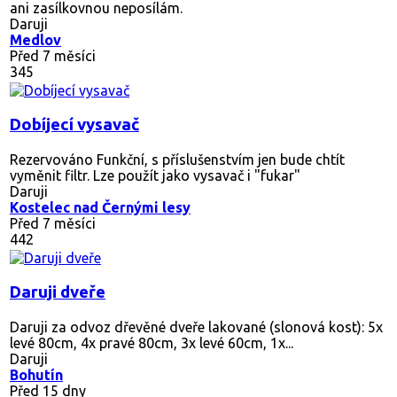
ani zasílkovnou neposílám.
Daruji
Medlov
Před 7 měsíci
345
Dobíjecí vysavač
Rezervováno
Funkční, s příslušenstvím jen bude chtít
vyměnit filtr. Lze použít jako vysavač i "fukar"
Daruji
Kostelec nad Černými lesy
Před 7 měsíci
442
Daruji dveře
Daruji za odvoz dřevěné dveře lakované (slonová kost): 5x
levé 80cm, 4x pravé 80cm, 3x levé 60cm, 1x...
Daruji
Bohutín
Před 15 dny