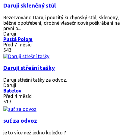
Daruji skleněný stůl
Rezervováno
Daruji použitý kuchyňský stůl, skleněný,
běžné opotřebení, drobné vlasečnicové poškrábání na
první p...
Daruji
Pustá Polom
Před 7 měsíci
543
Daruji střešní tašky
Daruji střešní tašky za odvoz.
Daruji
Batelov
Před 4 měsíci
513
suť za odvoz
je to více než jedno kolečko ?