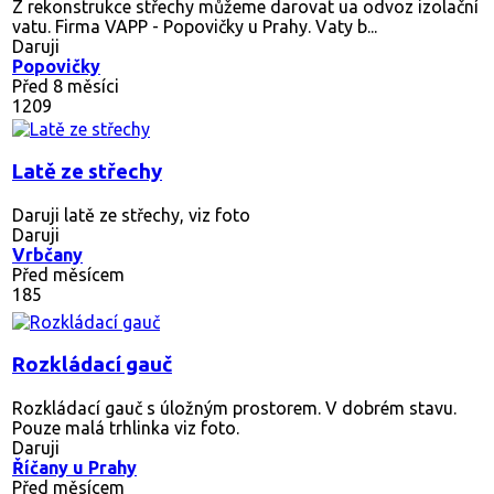
Z rekonstrukce střechy můžeme darovat ua odvoz izolační
vatu. Firma VAPP - Popovičky u Prahy. Vaty b...
Daruji
Popovičky
Před 8 měsíci
1209
Latě ze střechy
Daruji latě ze střechy, viz foto
Daruji
Vrbčany
Před měsícem
185
Rozkládací gauč
Rozkládací gauč s úložným prostorem. V dobrém stavu.
Pouze malá trhlinka viz foto.
Daruji
Říčany u Prahy
Před měsícem