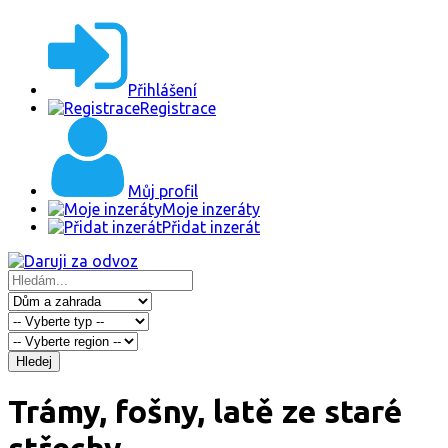
Přihlášení
Registrace
Můj profil
Moje inzeráty
Přidat inzerát
Hledej
Trámy, fošny, latě ze staré