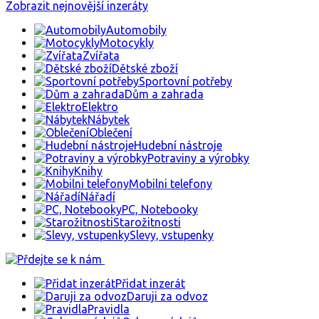
Zobrazit nejnovější inzeráty
Automobily
Motocykly
Zvířata
Dětské zboží
Sportovní potřeby
Dům a zahrada
Elektro
Nábytek
Oblečení
Hudební nástroje
Potraviny a výrobky
Knihy
Mobilni telefony
Nářadí
PC, Notebooky
Starožitnosti
Slevy, vstupenky
Přidat inzerát
Daruji za odvoz
Pravidla