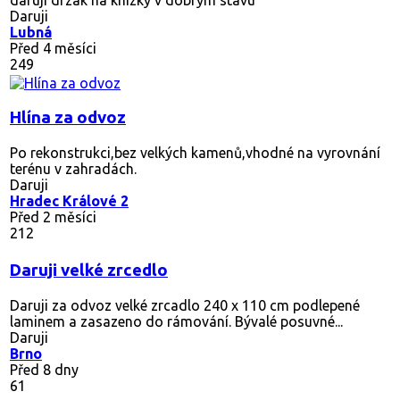
Daruji
Lubná
Před 4 měsíci
249
Hlína za odvoz
Po rekonstrukci,bez velkých kamenů,vhodné na vyrovnání
terénu v zahradách.
Daruji
Hradec Králové 2
Před 2 měsíci
212
Daruji velké zrcedlo
Daruji za odvoz velké zrcadlo 240 x 110 cm podlepené
laminem a zasazeno do rámování. Bývalé posuvné...
Daruji
Brno
Před 8 dny
61