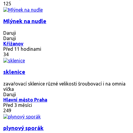
125
Mlýnek na nudle
Daruji
Daruji
Křižanov
Před 11 hodinami
34
sklenice
zavařovací sklenice různé velikosti šroubovací i na omnia
víčka
Daruji
Hlavní město Praha
Před 3 měsíci
249
plynový sporák