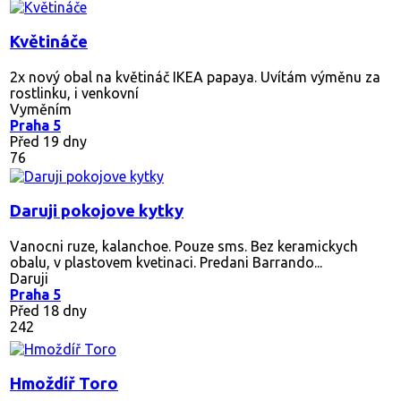
Květináče
2x nový obal na květináč IKEA papaya. Uvítám výměnu za
rostlinku, i venkovní
Vyměním
Praha 5
Před 19 dny
76
Daruji pokojove kytky
Vanocni ruze, kalanchoe. Pouze sms. Bez keramickych
obalu, v plastovem kvetinaci. Predani Barrando...
Daruji
Praha 5
Před 18 dny
242
Hmoždíř Toro