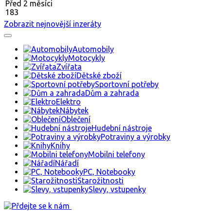
Před 2 měsíci
183
Zobrazit nejnovější inzeráty
Automobily
Motocykly
Zvířata
Dětské zboží
Sportovní potřeby
Dům a zahrada
Elektro
Nábytek
Oblečení
Hudební nástroje
Potraviny a výrobky
Knihy
Mobilni telefony
Nářadí
PC, Notebooky
Starožitnosti
Slevy, vstupenky