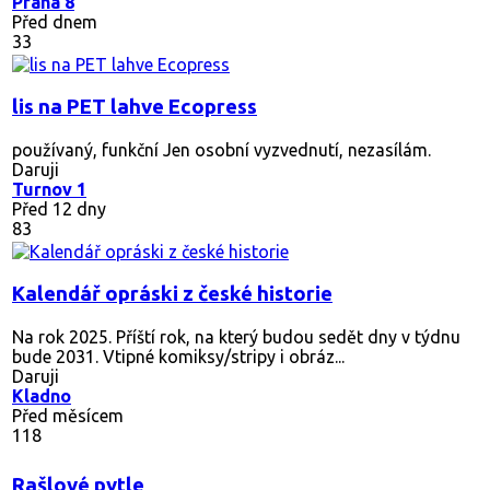
Praha 8
Před dnem
33
lis na PET lahve Ecopress
používaný, funkční Jen osobní vyzvednutí, nezasílám.
Daruji
Turnov 1
Před 12 dny
83
Kalendář opráski z české historie
Na rok 2025. Příští rok, na který budou sedět dny v týdnu
bude 2031. Vtipné komiksy/stripy i obráz...
Daruji
Kladno
Před měsícem
118
Rašlové pytle