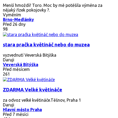
Menší hmoždíř Toro. Moc by mě potěšila výměna za
nějaký řízek pokojovky ?.
Vyměním
Brno-Medlánky
Před 26 dny
98
stara pračka květináč nebo do muzea
vyzvednutí Veverská Bitýška
Daruji
Veverská Bítýška
Před měsícem
261
ZDARMA Velké květináče
za odvoz velké květináče.Těšnov, Praha 1
Daruji
Hlavní město Praha
Před 7 měsíci