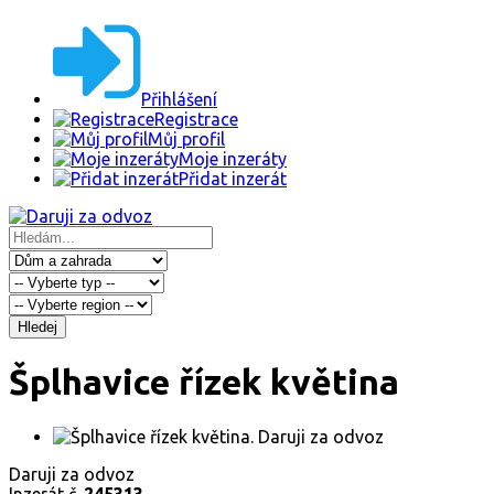
Přihlášení
Registrace
Můj profil
Moje inzeráty
Přidat inzerát
Hledej
Šplhavice řízek květina
Daruji za odvoz
Inzerát č.
245313