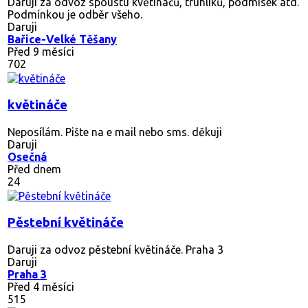
Daruji za odvoz spoustu květináčů, truhlíků, podmisek atd.
Podmínkou je odběr všeho.
Daruji
Bařice-Velké Těšany
Před 9 měsíci
702
květináče
Neposílám. Pište na e mail nebo sms. děkuji
Daruji
Osečná
Před dnem
24
Pěstební květináče
Daruji za odvoz pěstební květináče. Praha 3
Daruji
Praha 3
Před 4 měsíci
515