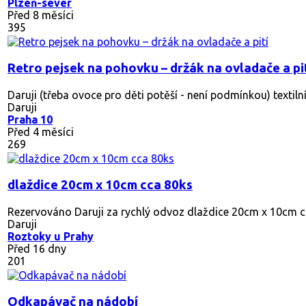
Plzeň-sever
Před 8 měsíci
395
Retro pejsek na pohovku – držák na ovladače a pi
Daruji (třeba ovoce pro děti potěší - není podmínkou) textiln
Daruji
Praha 10
Před 4 měsíci
269
dlaždice 20cm x 10cm cca 80ks
Rezervováno
Daruji za rychlý odvoz dlaždice 20cm x 10cm cc
Daruji
Roztoky u Prahy
Před 16 dny
201
Odkapávač na nádobí