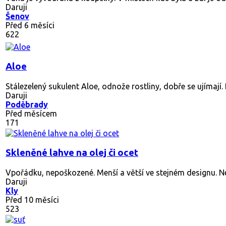
Daruji
Šenov
Před 6 měsíci
622
Aloe
Stálezelený sukulent Aloe, odnože rostliny, dobře se ujímají. D
Daruji
Poděbrady
Před měsícem
171
Skleněné lahve na olej či ocet
Vpořádku, nepoškozené. Menší a větší ve stejném designu. Ne
Daruji
Kly
Před 10 měsíci
523