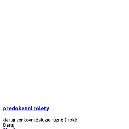
predokenni rolety
daruji venkovni žaluzie různě široké
Daruji