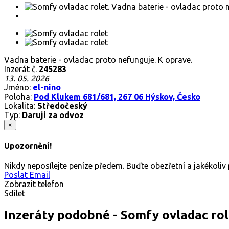
Vadna baterie - ovladac proto nefunguje. K oprave.
Inzerát č.
245283
13. 05. 2026
Jméno:
el-nino
Poloha:
Pod Klukem 681/681, 267 06 Hýskov, Česko
Lokalita:
Středočeský
Typ:
Daruji za odvoz
×
Upozornění!
Nikdy neposílejte peníze předem. Buďte obezřetní a jakékoli
Poslat Email
Zobrazit telefon
Sdílet
Inzeráty podobné - Somfy ovladac rol