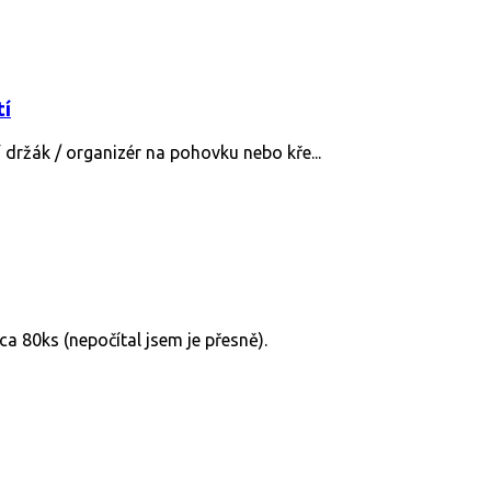
tí
í držák / organizér na pohovku nebo kře...
a 80ks (nepočítal jsem je přesně).