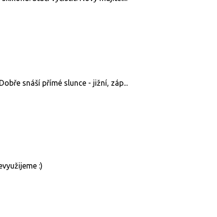
obře snáší přímé slunce - jižní, záp...
využijeme :)