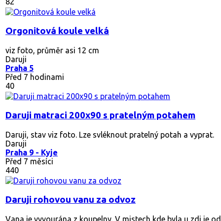
82
Orgonitová koule velká
viz foto, průměr asi 12 cm
Daruji
Praha 5
Před 7 hodinami
40
Daruji matraci 200x90 s pratelným potahem
Daruji, stav viz foto. Lze svléknout pratelný potah a vyprat.
Daruji
Praha 9 - Kyje
Před 7 měsíci
440
Daruji rohovou vanu za odvoz
Vana je vyvourána z koupelny. V mistech kde byla u zdi je od si