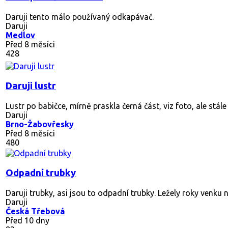
Daruji tento málo používaný odkapávač.
Daruji
Medlov
Před 8 měsíci
428
Daruji lustr
Lustr po babičce, mírně praskla černá část, viz foto, ale stále
Daruji
Brno-Žabovřesky
Před 8 měsíci
480
Odpadní trubky
Daruji trubky, asi jsou to odpadní trubky. Ležely roky venku n
Daruji
Česká Třebová
Před 10 dny