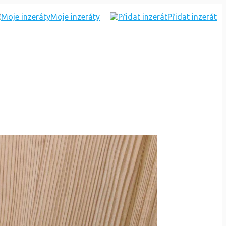
Moje inzeráty
Přidat inzerát