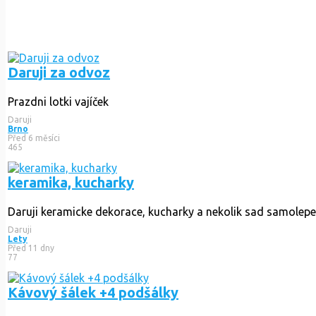
Daruji za odvoz
Prazdni lotki vajíček
Daruji
Brno
Před 6 měsíci
465
keramika, kucharky
Daruji keramicke dekorace, kucharky a nekolik sad samolepek
Daruji
Lety
Před 11 dny
77
Kávový šálek +4 podšálky