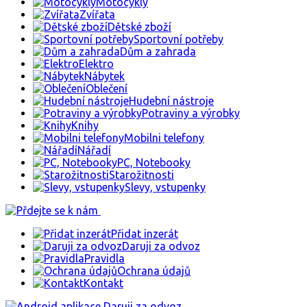
Motocykly
Zvířata
Dětské zboží
Sportovní potřeby
Dům a zahrada
Elektro
Nábytek
Oblečení
Hudební nástroje
Potraviny a výrobky
Knihy
Mobilni telefony
Nářadí
PC, Notebooky
Starožitnosti
Slevy, vstupenky
Přidat inzerát
Daruji za odvoz
Pravidla
Ochrana údajů
Kontakt