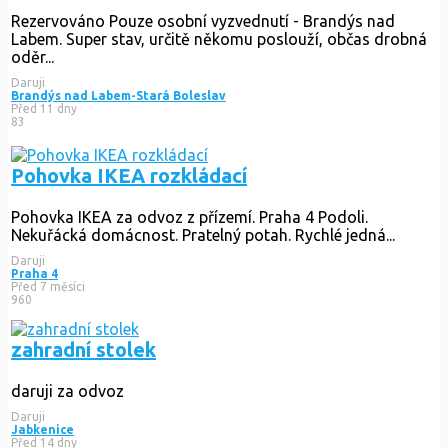
Rezervováno
Pouze osobní vyzvednutí - Brandýs nad
Labem. Super stav, určitě někomu poslouží, občas drobná
oděr...
Daruji
Brandýs nad Labem-Stará Boleslav
Před 11 dny
83
Pohovka IKEA rozkládací
Pohovka IKEA za odvoz z přízemí. Praha 4 Podoli.
Nekuřácká domácnost. Pratelný potah. Rychlé jedná...
Daruji
Praha 4
Před 7 měsíci
960
zahradní stolek
daruji za odvoz
Daruji
Jabkenice
Před 14 dny