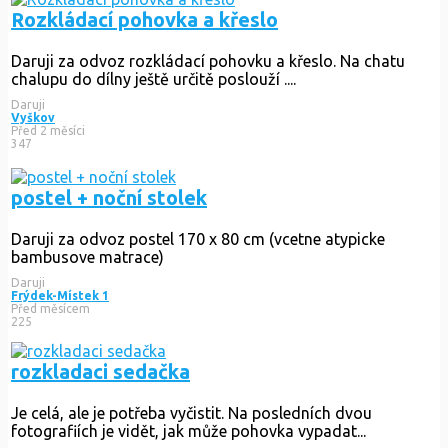
Rozkládací pohovka a křeslo
Daruji za odvoz rozkládací pohovku a křeslo. Na chatu
chalupu do dílny ještě určitě poslouží ....
Daruji
Vyškov
Před 2 měsíci
347
postel + noční stolek
Daruji za odvoz postel 170 x 80 cm (vcetne atypicke
bambusove matrace)
Daruji
Frýdek-Místek 1
Před měsícem
225
rozkladaci sedačka
Je celá, ale je potřeba vyčistit. Na posledních dvou
fotografiích je vidět, jak může pohovka vypadat...