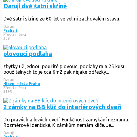
Daruji dvě šatní skříně
Dvě šatní skříně ze 60. let ve velmi zachovalém stavu.
Daruji
Praha 3
Před 5 měsíci
309
plovouci podlaha
zbytky už jednou použité plovouci podlahy min 25 kusu
použitelných to je cca 6m2 pak nějaké odřezky...
Daruji
Hlavní město Praha
Před 9 měsíci
3195
2 zámky na BB klíč do interiérových dveří
Do pravých a levých dveří. Funkčnost zamykání neznámá.
Rozměrově identické. K zámkům nemám klíče. Je...
Daruji
Praha 4