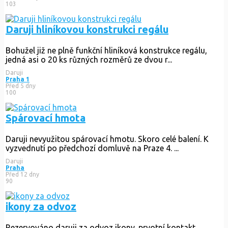
103
Daruji hliníkovou konstrukci regálu
Bohužel již ne plně funkční hliníková konstrukce regálu,
jedná asi o 20 ks různých rozměrů ze dvou r...
Daruji
Praha 1
Před 5 dny
100
Spárovací hmota
Daruji nevyužitou spárovací hmotu. Skoro celé balení. K
vyzvednutí po předchozí domluvě na Praze 4. ...
Daruji
Praha
Před 12 dny
90
ikony za odvoz
Rezervováno
daruji za odvoz ikony. prvotní kontakt