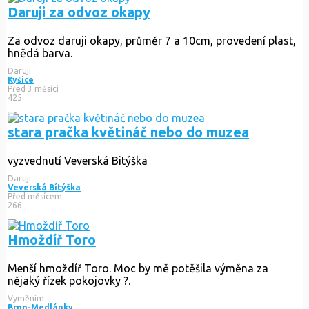
Daruji za odvoz okapy
Za odvoz daruji okapy, průměr 7 a 10cm, provedení plast,
hnědá barva.
Daruji
Kyšice
Před 3 měsíci
425
stara pračka květináč nebo do muzea
vyzvednutí Veverská Bitýška
Daruji
Veverská Bítýška
Před měsícem
266
Hmoždíř Toro
Menší hmoždíř Toro. Moc by mě potěšila výměna za
nějaký řízek pokojovky ?.
Vyměním
Brno-Medlánky