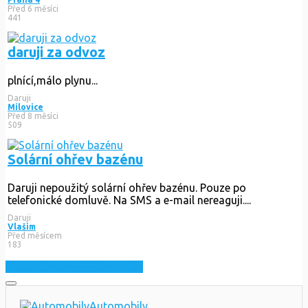
Před 6 měsíci
441
daruji za odvoz
plnící,málo plynu...
Daruji
Milovice
Před 8 měsíci
509
Solární ohřev bazénu
Daruji nepoužitý solární ohřev bazénu. Pouze po
telefonické domluvě. Na SMS a e-mail nereaguji....
Daruji
Vlašim
Před měsícem
183
Zobrazit nejnovější inzeráty
Automobily