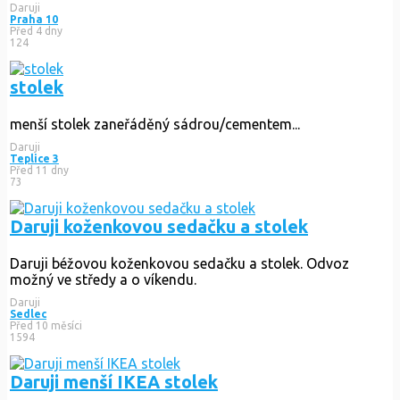
Daruji
Praha 10
Před 4 dny
124
stolek
menší stolek zaneřáděný sádrou/cementem...
Daruji
Teplice 3
Před 11 dny
73
Daruji koženkovou sedačku a stolek
Daruji béžovou koženkovou sedačku a stolek. Odvoz
možný ve středy a o víkendu.
Daruji
Sedlec
Před 10 měsíci
1594
Daruji menší IKEA stolek