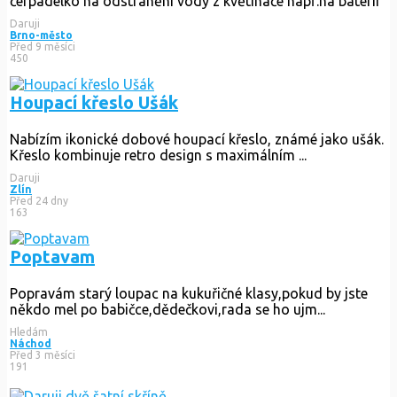
čerpadelko na odstranění vody z květináče např.na baterii
Daruji
Brno-město
Před 9 měsíci
450
Houpací křeslo Ušák
Nabízím ikonické dobové houpací křeslo, známé jako ušák.
Křeslo kombinuje retro design s maximálním ...
Daruji
Zlín
Před 24 dny
163
Poptavam
Popravám starý loupac na kukuřičné klasy,pokud by jste
někdo mel po babičce,dědečkovi,rada se ho ujm...
Hledám
Náchod
Před 3 měsíci
191