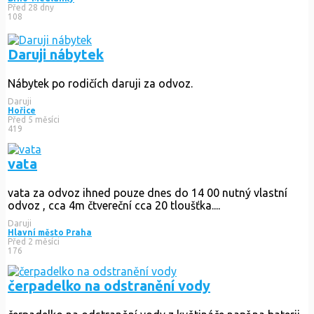
Před 28 dny
108
Daruji nábytek
Nábytek po rodičích daruji za odvoz.
Daruji
Hořice
Před 5 měsíci
419
vata
vata za odvoz ihned pouze dnes do 14 00 nutný vlastní
odvoz , cca 4m čtvereční cca 20 tloušťka....
Daruji
Hlavní město Praha
Před 2 měsíci
176
čerpadelko na odstranění vody