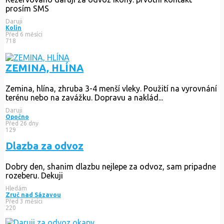
prosím SMS
Daruji
Kolín
Před 6 měsíci
718
ZEMINA, HLÍNA
Zemina, hlína, zhruba 3-4 menší vleky. Použití na vyrovnání
terénu nebo na zavážku. Dopravu a naklád...
Daruji
Opočno
Před 26 dny
129
Dlazba za odvoz
Dobry den, shanim dlazbu nejlepe za odvoz, sam pripadne
rozeberu. Dekuji
Hledám
Zruč nad Sázavou
Před 3 měsíci
220