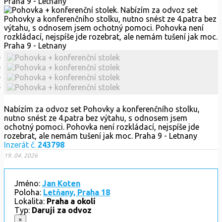
Nabízím za odvoz set Pohovky a konferenčního stolku,
nutno snést ze 4.patra bez výtahu, s odnosem jsem
ochotný pomoci. Pohovka není rozkládací, nejspíše jde
rozebrat, ale nemám tušení jak moc. Praha 9 - Letnany
Inzerát č.
243798
19. 04. 2026
Jméno:
Jan Koten
Poloha:
Letňany, Praha 18
Lokalita:
Praha a okolí
Typ:
Daruji za odvoz
×