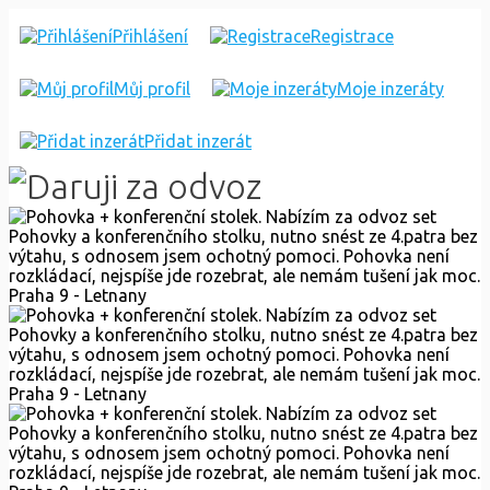
POHOVKA
Přihlášení
Registrace
+
Můj profil
Moje inzeráty
KONFERENČNÍ
STOLEK
Přidat inzerát