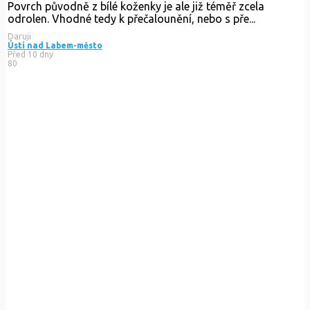
Povrch původně z bílé koženky je ale již téměř zcela
odrolen. Vhodné tedy k přečalounění, nebo s pře...
Daruji
Ústí nad Labem-město
Před 10 dny
80