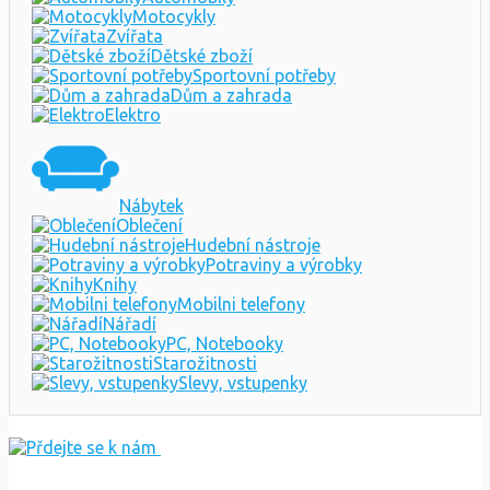
Motocykly
Zvířata
Dětské zboží
Sportovní potřeby
Dům a zahrada
Elektro
Nábytek
Oblečení
Hudební nástroje
Potraviny a výrobky
Knihy
Mobilni telefony
Nářadí
PC, Notebooky
Starožitnosti
Slevy, vstupenky