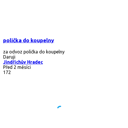
polička do koupelny
za odvoz polička do koupelny
Daruji
Jindřichův Hradec
Před 2 měsíci
172