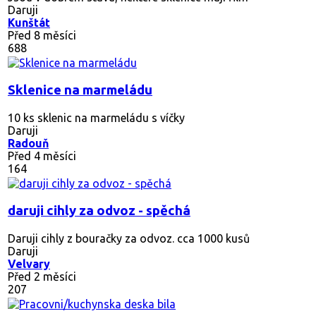
Daruji
Kunštát
Před 8 měsíci
688
Sklenice na marmeládu
10 ks sklenic na marmeládu s víčky
Daruji
Radouň
Před 4 měsíci
164
daruji cihly za odvoz - spěchá
Daruji cihly z bouračky za odvoz. cca 1000 kusů
Daruji
Velvary
Před 2 měsíci
207