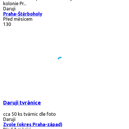
kolonie Pr...
Daruji
Praha-Štěrboholy
Před měsícem
130
Daruji tvránice
cca 50 ks tvárnic dle foto
Daruji
Zvole (okres Praha-západ)