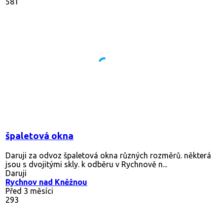
581
špaletová okna
Daruji za odvoz špaletová okna různých rozměrů. některá
jsou s dvojitými skly. k odběru v Rychnově n...
Daruji
Rychnov nad Kněžnou
Před 3 měsíci
293