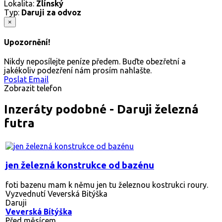
Lokalita:
Zlínský
Typ:
Daruji za odvoz
×
Upozornění!
Nikdy neposílejte peníze předem. Buďte obezřetní a
jakékoliv podezření nám prosím nahlašte.
Poslat Email
Zobrazit telefon
Inzeráty podobné - Daruji železná
futra
jen železná konstrukce od bazénu
foti bazenu mam k němu jen tu železnou kostrukci roury.
Vyzvednutí Veverská Bitýška
Daruji
Veverská Bítýška
Před měsícem