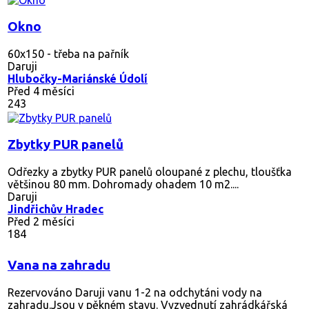
Okno
60x150 - třeba na pařník
Daruji
Hlubočky-Mariánské Údolí
Před 4 měsíci
243
Zbytky PUR panelů
Odřezky a zbytky PUR panelů oloupané z plechu, tloušťka
většinou 80 mm. Dohromady ohadem 10 m2....
Daruji
Jindřichův Hradec
Před 2 měsíci
184
Vana na zahradu
Rezervováno
Daruji vanu 1-2 na odchytáni vody na
zahradu.Jsou v pěkném stavu. Vyzvednutí zahrádkářská