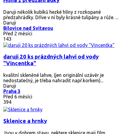
Hlína z předzahrádky
Daruji několik kubíků hezké hlíny z rozkopané
předzahrádky. Dříve v ní byly krásné tulipány a růže. ...
Daruji
Bílovice nad Svitavou
Před 2 měsíci
143
daruji 20 ks prázdných lahví od vody
"Vincentka"
kvalitní skleněné lahve, (jen originální uzávěr je
nedostatečný, je třeba nahradit např.korkem)...
Daruji
Praha 3
Před 6 měsíci
394
Sklenice a hrnky
Jsou v dobrem stavu, nektere sklenice maji film