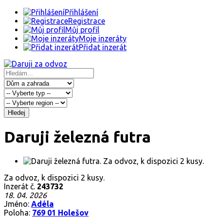
Přihlášení
Registrace
Můj profil
Moje inzeráty
Přidat inzerát
Hledej
Daruji železná futra
Za odvoz, k dispozici 2 kusy.
Inzerát č.
243732
18. 04. 2026
Jméno:
Adéla
Poloha:
769 01 Holešov