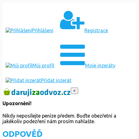
Přihlášení
Registrace
Můj profil
Moje inzeráty
Přidat inzerát
×
Upozornění!
Nikdy neposílejte peníze předem. Buďte obezřetní a
jakékoliv podezření nám prosím nahlašte.
ODPOVĚĎ