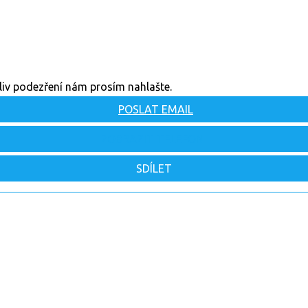
oliv podezření nám prosím nahlašte.
POSLAT EMAIL
ZOBRAZIT TELEFON
SDÍLET