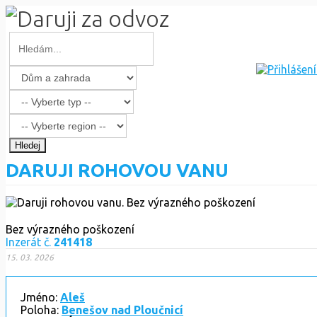
Hledej
DARUJI ROHOVOU VANU
Bez výrazného poškození
Inzerát č.
241418
15. 03. 2026
Jméno:
Aleš
Poloha:
Benešov nad Ploučnicí