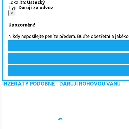
Lokalita:
Ústecký
Typ:
Daruji za odvoz
×
Upozornění!
Nikdy neposílejte peníze předem. Buďte obezřetní a jakék
INZERÁTY PODOBNÉ - DARUJI ROHOVOU VANU