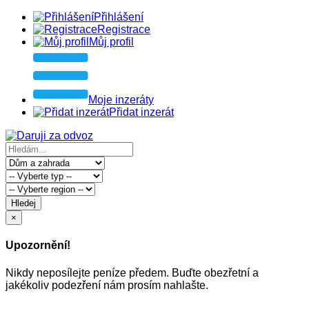
Přihlášení
Registrace
Můj profil
Moje inzeráty
Přidat inzerát
Hledej
×
Upozornění!
Nikdy neposílejte peníze předem. Buďte obezřetní a
jakékoliv podezření nám prosím nahlašte.