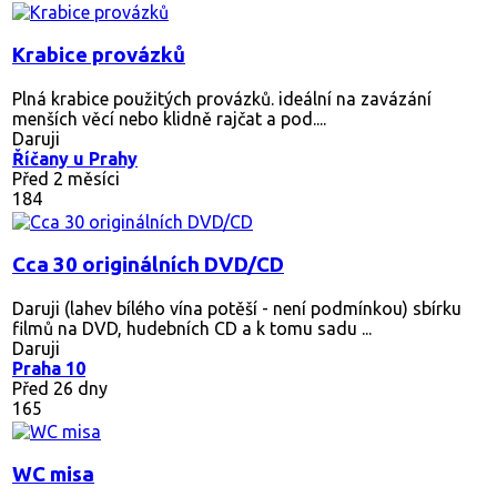
Krabice provázků
Plná krabice použitých provázků. ideální na zavázání
menších věcí nebo klidně rajčat a pod....
Daruji
Říčany u Prahy
Před 2 měsíci
184
Cca 30 originálních DVD/CD
Daruji (lahev bílého vína potěší - není podmínkou) sbírku
filmů na DVD, hudebních CD a k tomu sadu ...
Daruji
Praha 10
Před 26 dny
165
WC misa