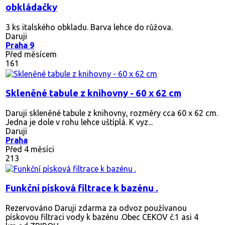
obkládačky
3 ks italského obkladu. Barva lehce do růžova.
Daruji
Praha 9
Před měsícem
161
Skleněné tabule z knihovny - 60 x 62 cm
Daruji skleněné tabule z knihovny, rozměry cca 60 x 62 cm.
Jedna je dole v rohu lehce uštíplá. K vyz...
Daruji
Praha
Před 4 měsíci
213
Funkční písková filtrace k bazénu .
Rezervováno
Daruji zdarma za odvoz používanou
pískovou filtraci vody k bazénu .Obec CEKOV č.1 asi 4