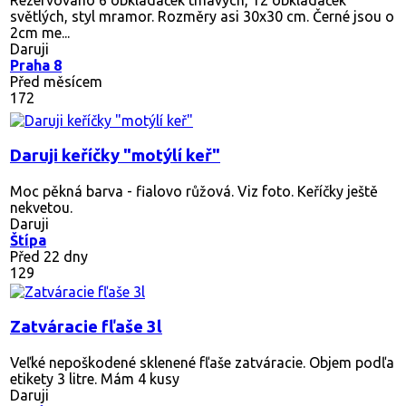
světlých, styl mramor. Rozměry asi 30x30 cm. Černé jsou o
2cm me...
Daruji
Praha 8
Před měsícem
172
Daruji keříčky "motýlí keř"
Moc pěkná barva - fialovo růžová. Viz foto. Keříčky ještě
nekvetou.
Daruji
Štípa
Před 22 dny
129
Zatváracie fľaše 3l
Veľké nepoškodené sklenené fľaše zatváracie. Objem podľa
etikety 3 litre. Mám 4 kusy
Daruji