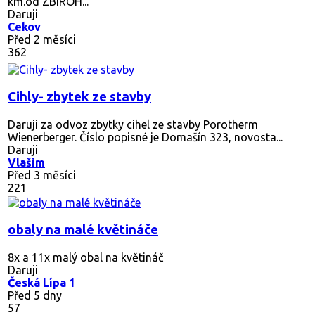
km.od ZBIROH...
Daruji
Cekov
Před 2 měsíci
362
Cihly- zbytek ze stavby
Daruji za odvoz zbytky cihel ze stavby Porotherm
Wienerberger. Číslo popisné je Domašín 323, novosta...
Daruji
Vlašim
Před 3 měsíci
221
obaly na malé květináče
8x a 11x malý obal na květináč
Daruji
Česká Lípa 1
Před 5 dny
57