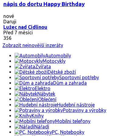
nápis do dortu Happy Birthday
nové
Daruji
Lužec nad Cidlinou
Před 7 měsíci
356
Zobrazit nejnovější inzeráty
Automobily
Motocykly
Zvířata
Dětské zboží
Sportovní potřeby
Dům a zahrada
Elektro
Nábytek
Oblečení
Hudební nástroje
Potraviny a výrobky
Knihy
Mobilni telefony
Nářadí
PC, Notebooky