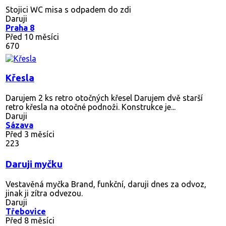
Stojici WC misa s odpadem do zdi
Daruji
Praha 8
Před 10 měsíci
670
Křesla
Darujem 2 ks retro otočných křesel Darujem dvě starší
retro křesla na otočné podnoži. Konstrukce je...
Daruji
Sázava
Před 3 měsíci
223
Daruji myčku
Vestavěná myčka Brand, funkční, daruji dnes za odvoz,
jinak ji zítra odvezou.
Daruji
Třebovice
Před 8 měsíci