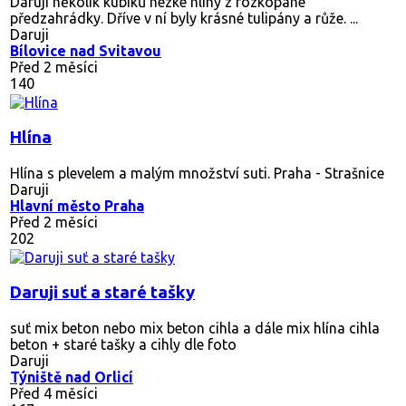
Daruji několik kubíků hezké hlíny z rozkopané
předzahrádky. Dříve v ní byly krásné tulipány a růže. ...
Daruji
Bílovice nad Svitavou
Před 2 měsíci
140
Hlína
Hlína s plevelem a malým množství suti. Praha - Strašnice
Daruji
Hlavní město Praha
Před 2 měsíci
202
Daruji suť a staré tašky
suť mix beton nebo mix beton cihla a dále mix hlína cihla
beton + staré tašky a cihly dle foto
Daruji
Týniště nad Orlicí
Před 4 měsíci