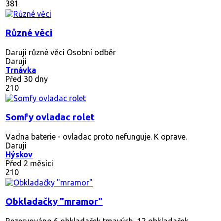
381
Různé věci
Daruji různé věci Osobní odběr
Daruji
Trnávka
Před 30 dny
210
Somfy ovladac rolet
Vadna baterie - ovladac proto nefunguje. K oprave.
Daruji
Hýskov
Před 2 měsíci
210
Obkladačky "mramor"
Rezervováno
6 obkladaček tmavých, 12 obkladaček