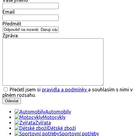
Vaše jméno
Email
Předmět
Zpráva
Přečetl jsem si
pravidla a podmínky
a souhlasím s nimi v
plném rozsahu.
Automobily
Motocykly
Zvířata
Dětské zboží
Sportovní potřeby