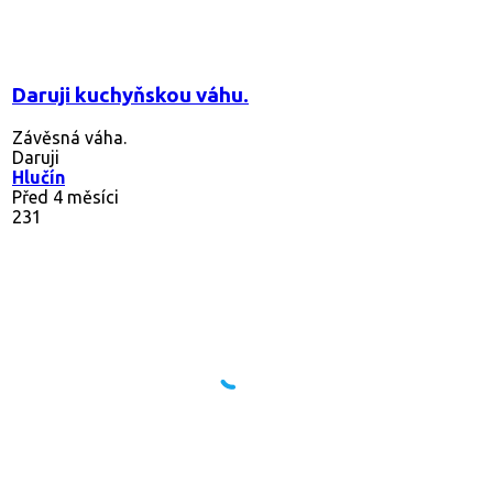
Daruji kuchyňskou váhu.
Závěsná váha.
Daruji
Hlučín
Před 4 měsíci
231