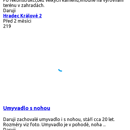
Po rekonstrukci,bez velkých kamenů,vhodné na vyrovnání
terénu v zahradách.
Daruji
Hradec Králové 2
Před 2 měsíci
219
Umyvadlo s nohou
Daruji zachovalé umyvadlo i s nohou, stáří cca 20 let.
Rozměry viz foto. Umyvadlo je v pohodě, noha ...
Daruji