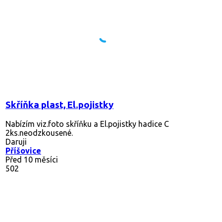
Skříňka plast, El.pojistky
Nabízím viz.foto skříňku a El.pojistky hadice C
2ks.neodzkousené.
Daruji
Příšovice
Před 10 měsíci
502