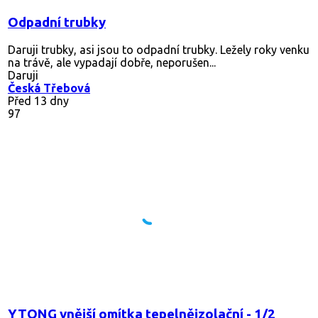
Odpadní trubky
Daruji trubky, asi jsou to odpadní trubky. Ležely roky venku
na trávě, ale vypadají dobře, neporušen...
Daruji
Česká Třebová
Před 13 dny
97
YTONG vnější omítka tepelněizolační - 1/2