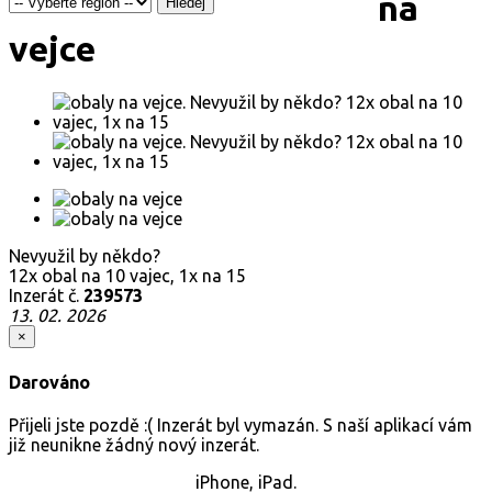
na
Hledej
vejce
Nevyužil by někdo?
12x obal na 10 vajec, 1x na 15
Inzerát č.
239573
13. 02. 2026
×
Darováno
Přijeli jste pozdě :( Inzerát byl vymazán. S naší aplikací vám
již neunikne žádný nový inzerát.
iPhone, iPad.