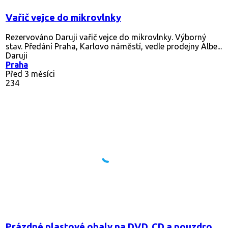
Vařič vejce do mikrovlnky
Rezervováno
Daruji vařič vejce do mikrovlnky. Výborný
stav. Předání Praha, Karlovo náměstí, vedle prodejny Albe...
Daruji
Praha
Před 3 měsíci
234
Prázdné plastové obaly na DVD, CD a pouzdro