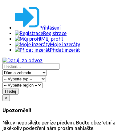
Přihlášení
Registrace
Můj profil
Moje inzeráty
Přidat inzerát
Hledej
×
Upozornění!
Nikdy neposílejte peníze předem. Buďte obezřetní a
jakékoliv podezření nám prosím nahlašte.