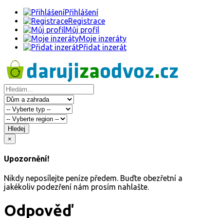
Přihlášení
Registrace
Můj profil
Moje inzeráty
Přidat inzerát
Hledej
×
Upozornění!
Nikdy neposílejte peníze předem. Buďte obezřetní a
jakékoliv podezření nám prosím nahlašte.
Odpověď