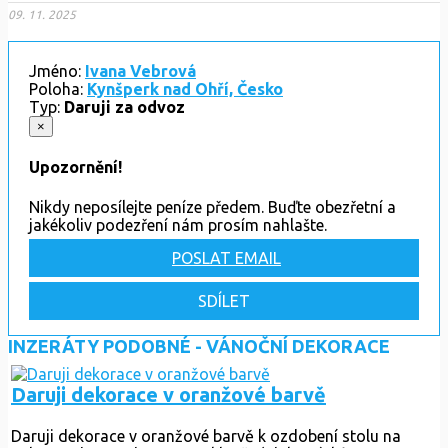
09. 11. 2025
Jméno:
Ivana Vebrová
Poloha:
Kynšperk nad Ohří, Česko
Typ:
Daruji za odvoz
×
Upozornění!
Nikdy neposílejte peníze předem. Buďte obezřetní a
jakékoliv podezření nám prosím nahlašte.
POSLAT EMAIL
SDÍLET
INZERÁTY PODOBNÉ - VÁNOČNÍ DEKORACE
Daruji dekorace v oranžové barvě
Daruji dekorace v oranžové barvě k ozdobení stolu na