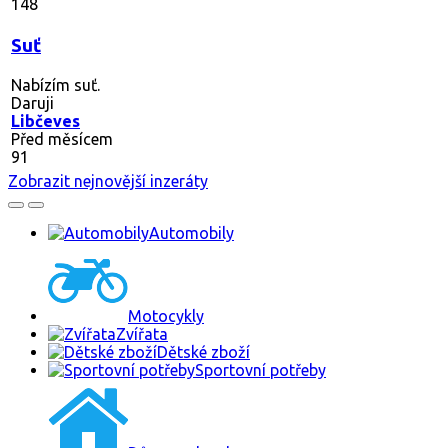
148
Suť
Nabízím suť.
Daruji
Libčeves
Před měsícem
91
Zobrazit nejnovější inzeráty
Automobily
Motocykly
Zvířata
Dětské zboží
Sportovní potřeby