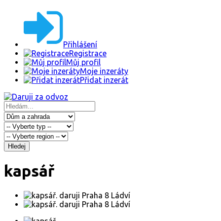
Přihlášení
Registrace
Můj profil
Moje inzeráty
Přidat inzerát
Hledej
kapsář