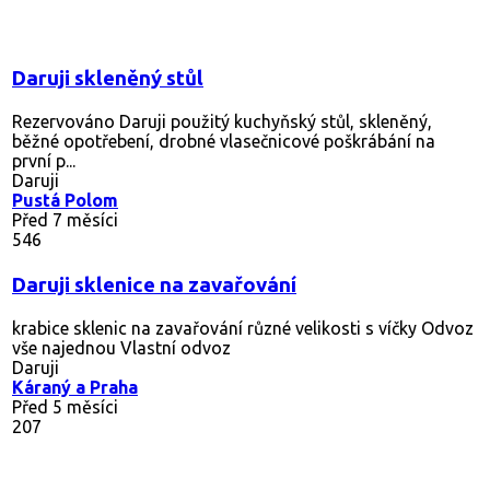
Daruji skleněný stůl
Rezervováno
Daruji použitý kuchyňský stůl, skleněný,
běžné opotřebení, drobné vlasečnicové poškrábání na
první p...
Daruji
Pustá Polom
Před 7 měsíci
546
Daruji sklenice na zavařování
krabice sklenic na zavařování různé velikosti s víčky Odvoz
vše najednou Vlastní odvoz
Daruji
Káraný a Praha
Před 5 měsíci
207