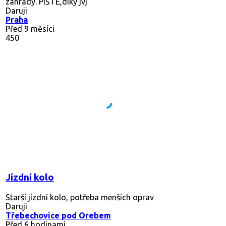
zahrady. PIŠTE,díky jvj
Daruji
Praha
Před 9 měsíci
450
Jízdní kolo
Starší jízdní kolo, potřeba menších oprav
Daruji
Třebechovice pod Orebem
Před 6 hodinami