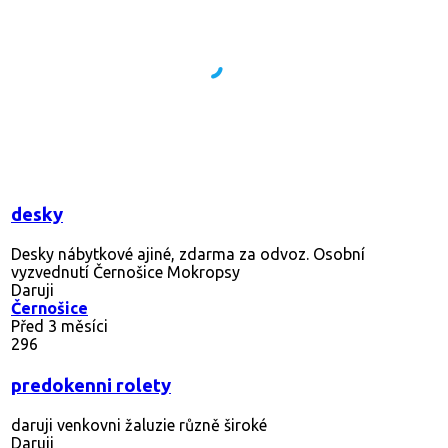
desky
Desky nábytkové ajiné, zdarma za odvoz. Osobní
vyzvednutí Černošice Mokropsy
Daruji
Černošice
Před 3 měsíci
296
predokenni rolety
daruji venkovni žaluzie různě široké
Daruji