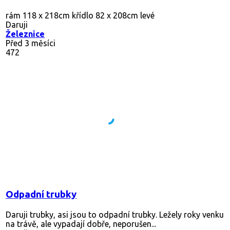
rám 118 x 218cm křídlo 82 x 208cm levé
Daruji
Železnice
Před 3 měsíci
472
Odpadní trubky
Daruji trubky, asi jsou to odpadní trubky. Ležely roky venku
na trávě, ale vypadají dobře, neporušen...