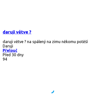
daruji větve ?
daruji větve ? na spálený na zimu někomu potěší
Daruji
Přelouč
Před 30 dny
94