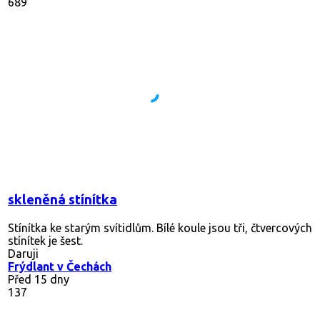
689
skleněná stínítka
Stínítka ke starým svítidlům. Bílé koule jsou tři, čtvercových
stínítek je šest.
Daruji
Frýdlant v Čechách
Před 15 dny
137