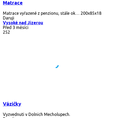
Matrace
Matrace vyřazené z penzionu, stále ok… 200x85x18
Daruji
Vysoké nad Jizerou
Před 3 měsíci
252
Vázičky
Vyzvednuti v Dolnich Mecholupech.