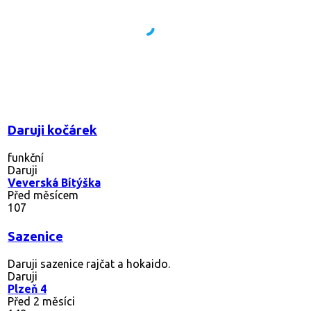
Daruji kočárek
funkční
Daruji
Veverská Bítýška
Před měsícem
107
Sazenice
Daruji sazenice rajčat a hokaido.
Daruji
Plzeň 4
Před 2 měsíci