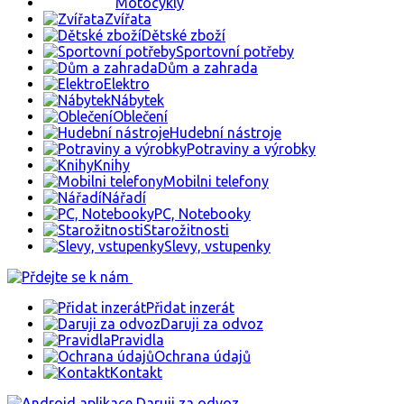
Motocykly
Zvířata
Dětské zboží
Sportovní potřeby
Dům a zahrada
Elektro
Nábytek
Oblečení
Hudební nástroje
Potraviny a výrobky
Knihy
Mobilni telefony
Nářadí
PC, Notebooky
Starožitnosti
Slevy, vstupenky
Přidat inzerát
Daruji za odvoz
Pravidla
Ochrana údajů
Kontakt