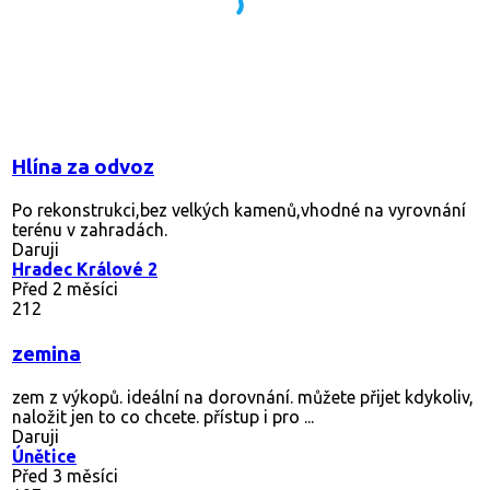
Hlína za odvoz
Po rekonstrukci,bez velkých kamenů,vhodné na vyrovnání
terénu v zahradách.
Daruji
Hradec Králové 2
Před 2 měsíci
212
zemina
zem z výkopů. ideální na dorovnání. můžete přijet kdykoliv,
naložit jen to co chcete. přístup i pro ...
Daruji
Únětice
Před 3 měsíci