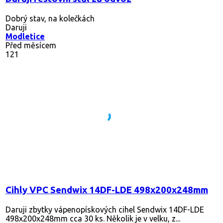
Dobrý stav, na kolečkách
Daruji
Modletice
Před měsícem
121
Cihly VPC Sendwix 14DF-LDE 498x200x248mm
Daruji zbytky vápenopískových cihel Sendwix 14DF-LDE
498x200x248mm cca 30 ks. Několik je v velku, z...