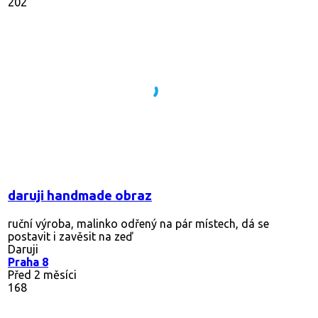
202
daruji handmade obraz
ruční výroba, malinko odřený na pár místech, dá se
postavit i zavěsit na zeď
Daruji
Praha 8
Před 2 měsíci
168