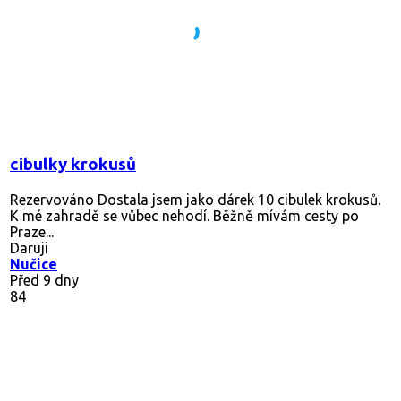
cibulky krokusů
Rezervováno
Dostala jsem jako dárek 10 cibulek krokusů.
K mé zahradě se vůbec nehodí. Běžně mívám cesty po
Praze...
Daruji
Nučice
Před 9 dny
84