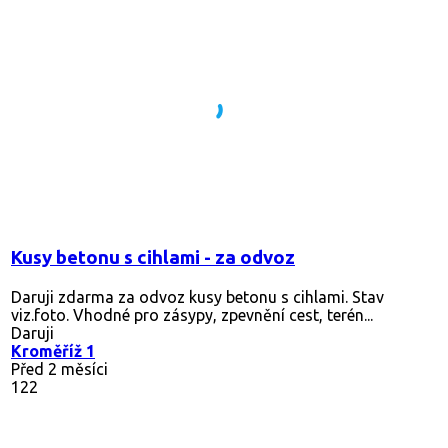
Kusy betonu s cihlami - za odvoz
Daruji zdarma za odvoz kusy betonu s cihlami. Stav
viz.foto. Vhodné pro zásypy, zpevnění cest, terén...
Daruji
Kroměříž 1
Před 2 měsíci
122