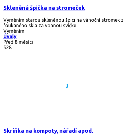
Skleněná špička na stromeček
Vyměním starou skleněnou špici na vánoční stromek z
foukaného skla za vonnou svíčku.
Vyměním
Úvaly
Před 8 měsíci
528
Skríňka na kompoty, nářadí apod.