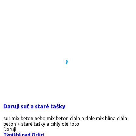
Daruji suť a staré tašky
suť mix beton nebo mix beton cihla a dále mix hlína cihla
beton + staré tašky a cihly dle foto
Daruji
Týniště nad Orlicí