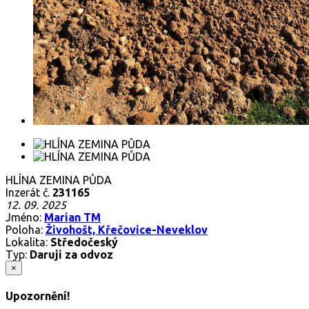
HLÍNA ZEMINA PŮDA
Inzerát č.
231165
12. 09. 2025
Jméno:
Marian TM
Poloha:
Živohošt, Křečovice-Neveklov
Lokalita:
Středočeský
Typ:
Daruji za odvoz
×
Upozornění!