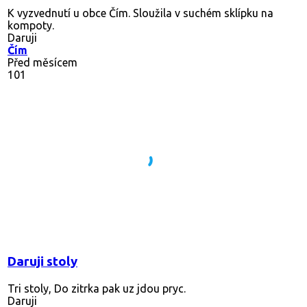
K vyzvednutí u obce Čím. Sloužila v suchém sklípku na
kompoty.
Daruji
Čím
Před měsícem
101
Daruji stoly
Tri stoly, Do zitrka pak uz jdou pryc.
Daruji