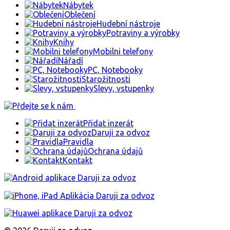
Nábytek
Oblečení
Hudební nástroje
Potraviny a výrobky
Knihy
Mobilni telefony
Nářadí
PC, Notebooky
Starožitnosti
Slevy, vstupenky
Přidat inzerát
Daruji za odvoz
Pravidla
Ochrana údajů
Kontakt