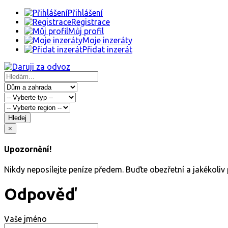
Přihlášení
Registrace
Můj profil
Moje inzeráty
Přidat inzerát
Hledej
×
Upozornění!
Nikdy neposílejte peníze předem. Buďte obezřetní a jakékoli
Odpověď
Vaše jméno