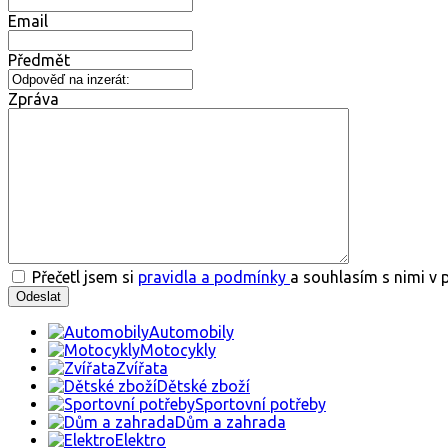
Email
Předmět
Zpráva
Přečetl jsem si
pravidla a podmínky
a souhlasím s nimi v 
Automobily
Motocykly
Zvířata
Dětské zboží
Sportovní potřeby
Dům a zahrada
Elektro