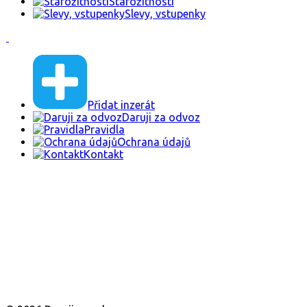
Starožitnosti
Slevy, vstupenky
Přidat inzerát
Daruji za odvoz
Pravidla
Ochrana údajů
Kontakt