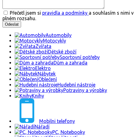
Přečetl jsem si
pravidla a podmínky
a souhlasím s nimi v
plném rozsahu.
Automobily
Motocykly
Zvířata
Dětské zboží
Sportovní potřeby
Dům a zahrada
Elektro
Nábytek
Oblečení
Hudební nástroje
Potraviny a výrobky
Knihy
Mobilni telefony
Nářadí
PC, Notebooky