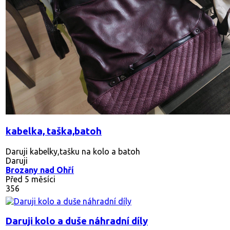
kabelka, taška,batoh
Daruji kabelky,tašku na kolo a batoh
Daruji
Brozany nad Ohří
Před 5 měsíci
356
Daruji kolo a duše náhradní díly