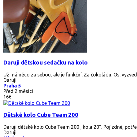
Daruji dětskou sedačku na kolo
Už má něco za sebou, ale je funkční. Za čokoládu. Os. vyzved
Daruji
Praha 5
Před 2 měsíci
166
Dětské kolo Cube Team 200
Daruji dětské kolo Cube Team 200 , kola 20". Pojízdné, potře
Daruji