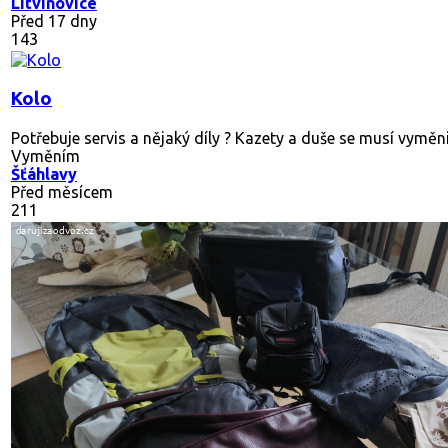
Litvínovice
Před 17 dny
143
Kolo
Potřebuje servis a nějaký díly ? Kazety a duše se musí vyměn
Vyměním
Šťáhlavy
Před měsícem
211