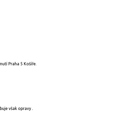
nutí Praha 5 Košíře.
buje však opravy .