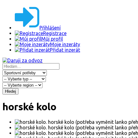
Přihlášení
Registrace
Můj profil
Moje inzeráty
Přidat inzerát
Hledej
horské kolo