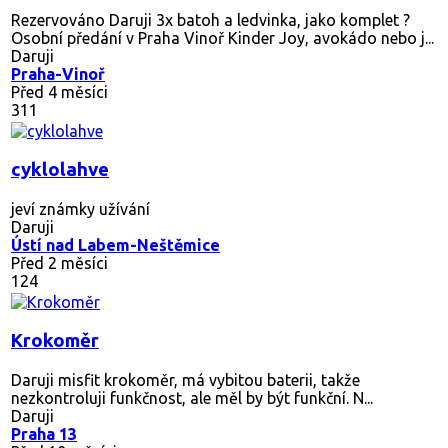
Rezervováno
Daruji 3x batoh a ledvinka, jako komplet ?
Osobní předání v Praha Vinoř Kinder Joy, avokádo nebo j...
Daruji
Praha-Vinoř
Před 4 měsíci
311
cyklolahve
jeví známky užívání
Daruji
Ústí nad Labem-Neštěmice
Před 2 měsíci
124
Krokoměr
Daruji misfit krokoměr, má vybitou baterii, takže
nezkontroluji funkčnost, ale měl by být funkční. N...
Daruji
Praha 13