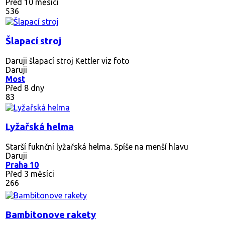
Před 10 měsíci
536
Šlapací stroj
Daruji šlapací stroj Kettler viz foto
Daruji
Most
Před 8 dny
83
Lyžařská helma
Starší fuknční lyžařská helma. Spíše na menší hlavu
Daruji
Praha 10
Před 3 měsíci
266
Bambitonove rakety