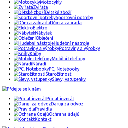
Motocykly
Zvířata
Dětské zboží
Sportovní potřeby
Dům a zahrada
Elektro
Nábytek
Oblečení
Hudební nástroje
Potraviny a výrobky
Knihy
Mobilni telefony
Nářadí
PC, Notebooky
Starožitnosti
Slevy, vstupenky
Přidat inzerát
Daruji za odvoz
Pravidla
Ochrana údajů
Kontakt