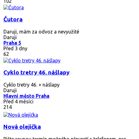
102
Čutora
Daruji, mám za odvoz a nevyužité
Daruji
Praha 5
Před 3 dny
62
Cyklo tretry 46. nášlapy
Cyklo tretry 46. + nášlapy
Daruji
Hlavní město Praha
Před 4 měsíci
214
Nová olejíčka
Pište rovnou termín možného převzetí s telefonem, pro