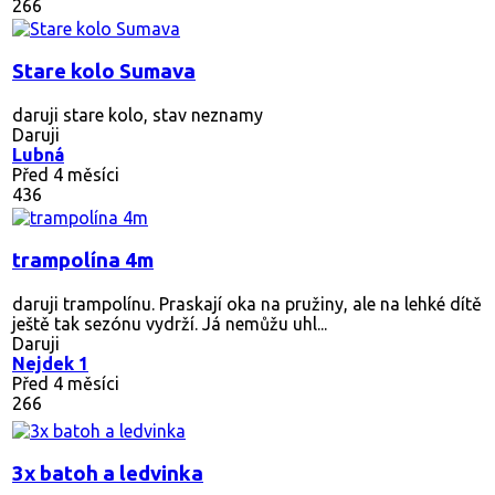
266
Stare kolo Sumava
daruji stare kolo, stav neznamy
Daruji
Lubná
Před 4 měsíci
436
trampolína 4m
daruji trampolínu. Praskají oka na pružiny, ale na lehké dítě
ještě tak sezónu vydrží. Já nemůžu uhl...
Daruji
Nejdek 1
Před 4 měsíci
266
3x batoh a ledvinka