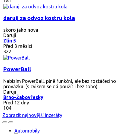
181
daruji za odvoz kostru kola
skoro jako nova
Daruji
Zlín 5
Před 3 měsíci
322
PowerBall
Nabízím PowerBall, plně funkční, ale bez roztáčecího
provázku. (s cvikem se dá použít i bez toho)...
Daruji
Brno-Žabovřesky
Před 12 dny
104
Zobrazit nejnovější inzeráty
Automobily