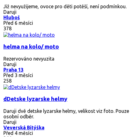
Již nevyužijeme, ovoce pro děti potěší, není podmínkou.
Daruji
Hluboš
Před 6 měsíci
378
helma na kolo/ moto
Rezervováno
nevyuzita
Daruji
Praha 13
Před 3 měsíci
258
dDetske lyzarske helmy
Daruji dvě detske lyzarske helmy, velikost viz foto. Pouze
osobní odběr.
Daruji
Veverská Bítýška
Před 4 měsíci