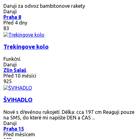
Daruji za odvoz bambitonove rakety
Daruji
Praha 8
Před 4 dny
83
Trekingove kolo
Funkční.
Daruji
Zlin Salaš
Před 10 měsíci
925
ŠVIHADLO
Nové s dřevěnou rukojetí. Délka: cca 197 cm Reaguji pouze
na SMS, do které mi napište DEN a ČAS ...
Daruji
Praha 15
Před měsícem