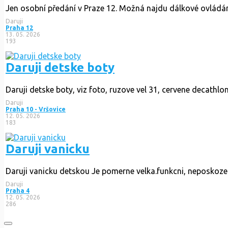
Jen osobní předání v Praze 12. Možná najdu dálkové ovládán
Daruji
Praha 12
13. 05. 2026
193
Daruji detske boty
Daruji detske boty, viz foto, ruzove vel 31, cervene decathlo
Daruji
Praha 10 - Vršovice
12. 05. 2026
183
Daruji vanicku
Daruji vanicku detskou Je pomerne velka.funkcni, neposkozen
Daruji
Praha 4
12. 05. 2026
286