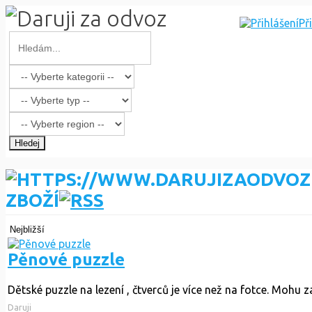
Př
Hledej
ZBOŽÍ
Nejbližší
Pěnové puzzle
Dětské puzzle na lezení , čtverců je více než na fotce. Mohu z
Daruji