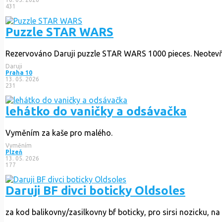
431
Puzzle STAR WARS
Rezervováno
Daruji puzzle STAR WARS 1000 pieces. Neotevř
Daruji
Praha 10
13. 05. 2026
231
lehátko do vaničky a odsávačka
Vyměním za kaše pro malého.
Vyměním
Plzeň
13. 05. 2026
177
Daruji BF divci boticky Oldsoles
za kod balikovny/zasilkovny bf boticky, pro sirsi nozicku, na h