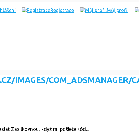
ihlášení
Registrace
Můj profil
aslat Zásilkovnou, když mi pošlete kód...