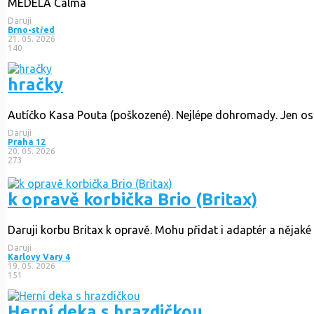
MEDELA Calma
Daruji
Brno-střed
21. 05. 2026
140
hračky
Autíčko Kasa Pouta (poškozené). Nejlépe dohromady. Jen osob
Daruji
Praha 12
20. 05. 2026
273
k opravě korbička Brio (Britax)
Daruji korbu Britax k opravě. Mohu přidat i adaptér a nějaké 
Daruji
Karlovy Vary 4
19. 05. 2026
151
Herní deka s hrazdičkou