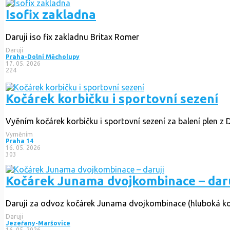
Isofix zakladna
Daruji iso fix zakladnu Britax Romer
Daruji
Praha-Dolní Měcholupy
17. 05. 2026
224
Kočárek korbičku i sportovní sezení
Vyěním kočárek korbičku i sportovní sezení za balení plen z 
Vyměním
Praha 14
16. 05. 2026
303
Kočárek Junama dvojkombinace – daru
Daruji za odvoz kočárek Junama dvojkombinace (hluboká korba 
Daruji
Jezeřany-Maršovice
16. 05. 2026