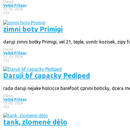
Daruji
Velké Přílepy
13. 05. 2026
159
zimni boty Primigi
daruji zimni botky Primigi, vel 21, teple, uvnitr kozisek, zipy 
Daruji
Velké Přílepy
13. 05. 2026
132
Daruji bf capacky Pediped
rada daruji nejake holcicce barefoot cprvni boticky, dcera mel
Daruji
Velké Přílepy
13. 05. 2026
165
tank, zlomené dělo