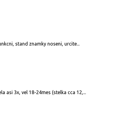
funkcni, stand znamky noseni, urcite...
a asi 3x, vel 18-24mes (stelka cca 12,...