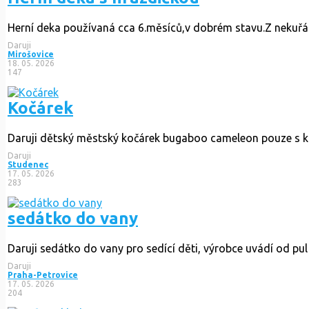
Herní deka používaná cca 6.měsíců,v dobrém stavu.Z nekuřá
Daruji
Mirošovice
18. 05. 2026
147
Kočárek
Daruji dětský městský kočárek bugaboo cameleon pouze s ko
Daruji
Studenec
17. 05. 2026
283
sedátko do vany
Daruji sedátko do vany pro sedící děti, výrobce uvádí od pul 
Daruji
Praha-Petrovice
17. 05. 2026
204