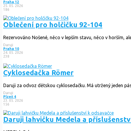
Praha 12
25. 05. 2026
186
Oblečení pro holčičku 92-104
Rezervováno
Nošené, něco v lepším stavu, něco v horším, ale 
Daruji
Praha 10
24. 05. 2026
238
Cyklosedačka Römer
Daruji za odvoz dětskou cyklosedačku. Má utržený jeden pásek
Daruji
Plzeň 4
23. 05. 2026
156
Daruji lahvičku Medela a příslušenstv