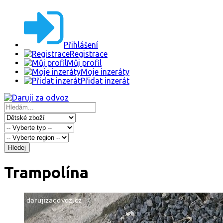
Přihlášení
Registrace
Můj profil
Moje inzeráty
Přidat inzerát
Hledej
Trampolína