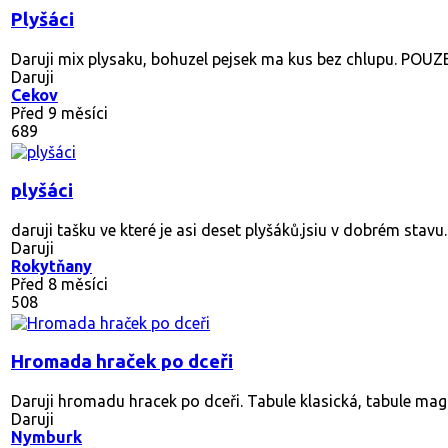
Plyšáci
Daruji mix plysaku, bohuzel pejsek ma kus bez chlupu. POUZE
Daruji
Cekov
Před 9 měsíci
689
plyšáci
daruji tašku ve které je asi deset plyšáků.jsiu v dobrém stavu.
Daruji
Rokytňany
Před 8 měsíci
508
Hromada hraček po dceři
Daruji hromadu hracek po dceři. Tabule klasická, tabule magne
Daruji
Nymburk