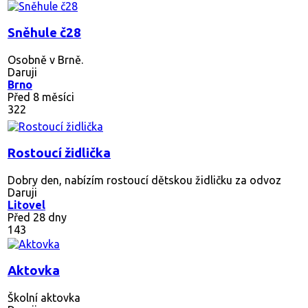
Sněhule č28
Osobně v Brně.
Daruji
Brno
Před 8 měsíci
322
Rostoucí židlička
Dobry den, nabízím rostoucí dětskou židličku za odvoz
Daruji
Litovel
Před 28 dny
143
Aktovka
Školní aktovka