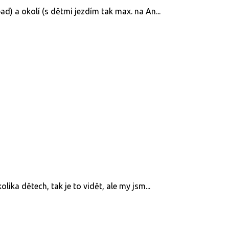
) a okolí (s dětmi jezdím tak max. na An...
ika dětech, tak je to vidět, ale my jsm...