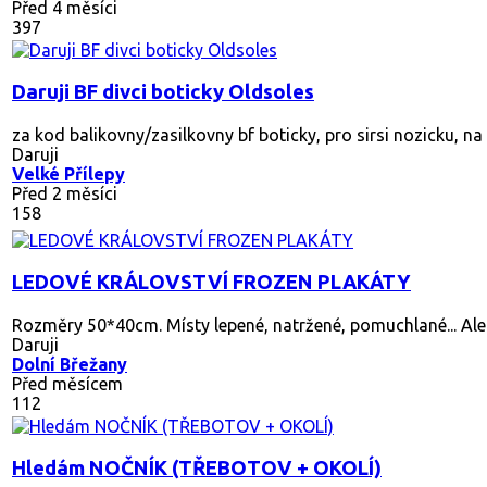
Před 4 měsíci
397
Daruji BF divci boticky Oldsoles
za kod balikovny/zasilkovny bf boticky, pro sirsi nozicku, na h
Daruji
Velké Přílepy
Před 2 měsíci
158
LEDOVÉ KRÁLOVSTVÍ FROZEN PLAKÁTY
Rozměry 50*40cm. Místy lepené, natržené, pomuchlané... Ale t
Daruji
Dolní Břežany
Před měsícem
112
Hledám NOČNÍK (TŘEBOTOV + OKOLÍ)