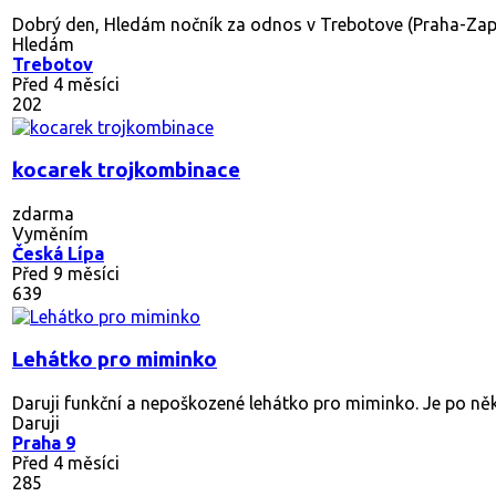
Dobrý den, Hledám nočník za odnos v Trebotove (Praha-Zapad
Hledám
Trebotov
Před 4 měsíci
202
kocarek trojkombinace
zdarma
Vyměním
Česká Lípa
Před 9 měsíci
639
Lehátko pro miminko
Daruji funkční a nepoškozené lehátko pro miminko. Je po někol
Daruji
Praha 9
Před 4 měsíci
285