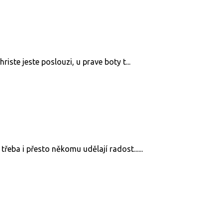
riste jeste poslouzi, u prave boty t...
řeba i přesto někomu udělají radost......