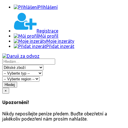
Přihlášení
Registrace
Můj profil
Moje inzeráty
Přidat inzerát
Hledej
×
Upozornění!
Nikdy neposílejte peníze předem. Buďte obezřetní a
jakékoliv podezření nám prosím nahlašte.