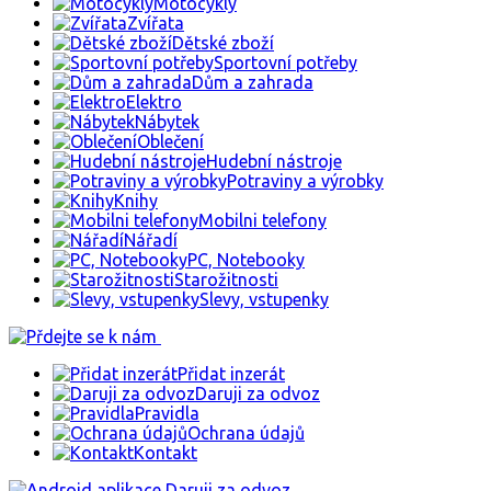
Motocykly
Zvířata
Dětské zboží
Sportovní potřeby
Dům a zahrada
Elektro
Nábytek
Oblečení
Hudební nástroje
Potraviny a výrobky
Knihy
Mobilni telefony
Nářadí
PC, Notebooky
Starožitnosti
Slevy, vstupenky
Přidat inzerát
Daruji za odvoz
Pravidla
Ochrana údajů
Kontakt