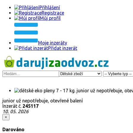
Přihlášení
Registrace
Můj profil
Moje inzeráty
Přidat inzerát
junior už nepotřebuje, otevřené balení
Inzerát č.
245117
10. 05. 2026
×
Darováno