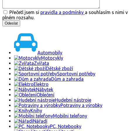
Přečetl jsem si
pravidla a podmínky
a souhlasím s nimi v
plném rozsahu.
Automobily
Motocykly
Zvířata
Dětské zboží
Sportovní potřeby
Dům a zahrada
Elektro
Nábytek
Oblečení
Hudební nástroje
Potraviny a výrobky
Knihy
Mobilni telefony
Nářadí
PC, Notebooky