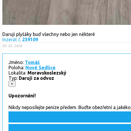
Daruji plyšáky buď všechny nebo jen některé
Inzerát č.
239109
05. 02. 2026
Jméno:
Tomáš
Poloha:
Nové Sedlice
Lokalita:
Moravskoslezský
Typ:
Daruji za odvoz
×
Upozornění!
Nikdy neposílejte peníze předem. Buďte obezřetní a jakék