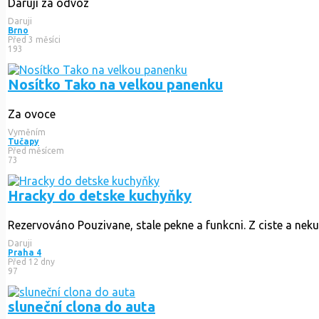
Darují za odvoz
Daruji
Brno
Před 3 měsíci
193
Nosítko Tako na velkou panenku
Za ovoce
Vyměním
Tučapy
Před měsícem
73
Hracky do detske kuchyňky
Rezervováno
Pouzivane, stale pekne a funkcni. Z ciste a ne
Daruji
Praha 4
Před 12 dny
97
sluneční clona do auta