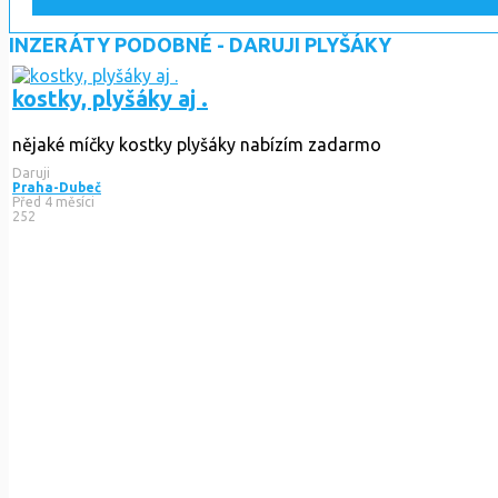
INZERÁTY PODOBNÉ - DARUJI PLYŠÁKY
kostky, plyšáky aj .
nějaké míčky kostky plyšáky nabízím zadarmo
Daruji
Praha-Dubeč
Před 4 měsíci
252