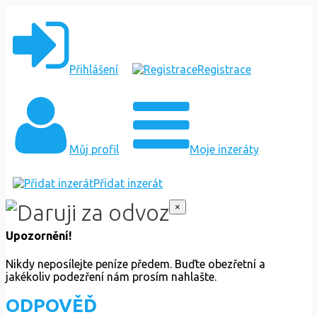
Přihlášení
Registrace
Můj profil
Moje inzeráty
Přidat inzerát
×
Upozornění!
Nikdy neposílejte peníze předem. Buďte obezřetní a
jakékoliv podezření nám prosím nahlašte.
ODPOVĚĎ