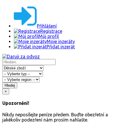
Přihlášení
Registrace
Můj profil
Moje inzeráty
Přidat inzerát
Hledej
×
Upozornění!
Nikdy neposílejte peníze předem. Buďte obezřetní a
jakékoliv podezření nám prosím nahlašte.