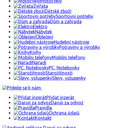
Motocykly
Zvířata
Dětské zboží
Sportovní potřeby
Dům a zahrada
Elektro
Nábytek
Oblečení
Hudební nástroje
Potraviny a výrobky
Knihy
Mobilni telefony
Nářadí
PC, Notebooky
Starožitnosti
Slevy, vstupenky
Přidat inzerát
Daruji za odvoz
Pravidla
Ochrana údajů
Kontakt