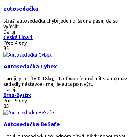
autosedačka
straší autosedačka,chybí jeden plíšek na pásu, dá se
vyřešit....
Daruji
Česká Lípa 1
Před 4 dny
35
Autosedačka Cybex
daruji, pro dítě 0-18kg, s Isofixem (nutné mít v autě mezi
sedadly nástavce - mají je auta po r. výr...
Daruji
Brno-Bystrc
Před 9 dny
85
Autosedačka BeSafe
Daruji autosedačku po jednom dítěti, nikdy nebouraná!