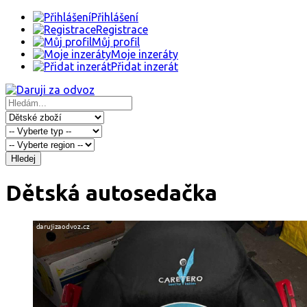
Přihlášení
Registrace
Můj profil
Moje inzeráty
Přidat inzerát
Hledej
Dětská autosedačka