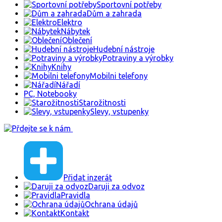
Sportovní potřeby
Dům a zahrada
Elektro
Nábytek
Oblečení
Hudební nástroje
Potraviny a výrobky
Knihy
Mobilni telefony
Nářadí
PC, Notebooky
Starožitnosti
Slevy, vstupenky
Přidat inzerát
Daruji za odvoz
Pravidla
Ochrana údajů
Kontakt