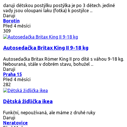
daruji dětskou postýlku postýlka je po 3 dětech. jediné
vady jsou oloupani laku (fotka) k postýlce ...
Daruji
Borotín
Před 4 měsíci
309
Autosedačka Britax King II 9-18 kg
Autosedačka Britax Römer King II pro dítě s váhou 9-18 kg.
Nebouraná, stále v dobrém stavu, bohužel ...
Daruji
Praha 15
Před 4 měsíci
282
Dětská židlička ikea
Funkční, nepoužívaná, ale máme z druhé ruky
Daruji
Neratovice