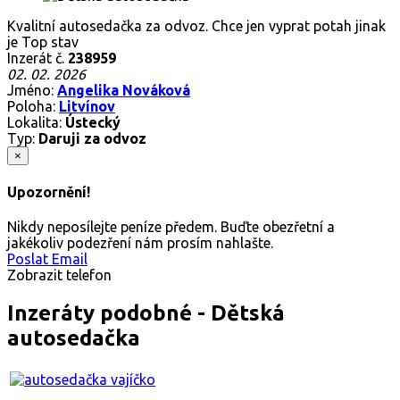
Kvalitní autosedačka za odvoz. Chce jen vyprat potah jinak
je Top stav
Inzerát č.
238959
02. 02. 2026
Jméno:
Angelika Nováková
Poloha:
Litvínov
Lokalita:
Ústecký
Typ:
Daruji za odvoz
×
Upozornění!
Nikdy neposílejte peníze předem. Buďte obezřetní a
jakékoliv podezření nám prosím nahlašte.
Poslat Email
Zobrazit telefon
Inzeráty podobné - Dětská
autosedačka