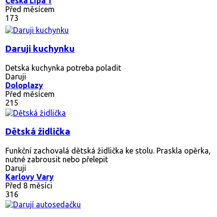
Česká Lípa 1
Před měsícem
173
Daruji kuchynku
Detska kuchynka potreba poladit
Daruji
Doloplazy
Před měsícem
215
Dětská židlička
Funkční zachovalá dětská židlička ke stolu. Praskla opěrka,
nutné zabrousit nebo přelepit
Daruji
Karlovy Vary
Před 8 měsíci
316