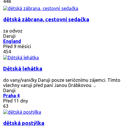
448
dětská zábrana, cestovní sedačka
za odvoz
Daruji
England
Před 9 měsíci
454
Dětská lehátka
do vany/vaničky Daruji pouze serióznímu zájemci. Tímto
všechny varuji před paní Janou Drábkovou. ...
Daruji
Praha 4
Před 11 dny
63
dětská postýlka