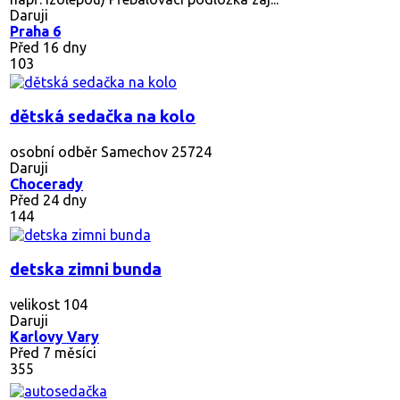
Daruji
Praha 6
Před 16 dny
103
dětská sedačka na kolo
osobní odběr Samechov 25724
Daruji
Chocerady
Před 24 dny
144
detska zimni bunda
velikost 104
Daruji
Karlovy Vary
Před 7 měsíci
355