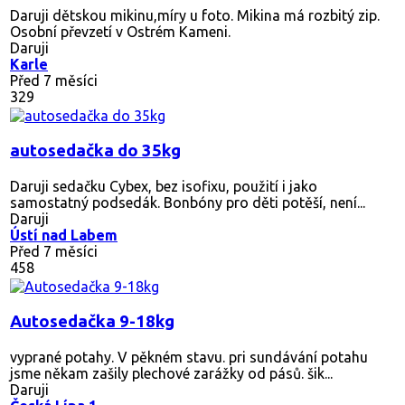
Daruji dětskou mikinu,míry u foto. Mikina má rozbitý zip.
Osobní převzetí v Ostrém Kameni.
Daruji
Karle
Před 7 měsíci
329
autosedačka do 35kg
Daruji sedačku Cybex, bez isofixu, použití i jako
samostatný podsedák. Bonbóny pro děti potěší, není...
Daruji
Ústí nad Labem
Před 7 měsíci
458
Autosedačka 9-18kg
vyprané potahy. V pěkném stavu. pri sundávání potahu
jsme někam zašily plechové zarážky od pásů. šik...
Daruji