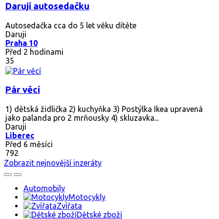
Darují autosedačku
Autosedačka cca do 5 let věku dítěte
Daruji
Praha 10
Před 2 hodinami
35
Pár věcí
1) dětská židlička 2) kuchyňka 3) Postýlka Ikea upravená
jako palanda pro 2 mrňousky 4) skluzavka...
Daruji
Liberec
Před 6 měsíci
792
Zobrazit nejnovější inzeráty
Automobily
Motocykly
Zvířata
Dětské zboží