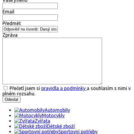
Vaše jméno
Email
Předmět
Zpráva
Přečetl jsem si
pravidla a podmínky
a souhlasím s nimi v
plném rozsahu.
Automobily
Motocykly
Zvířata
Dětské zboží
Sportovní potřeby