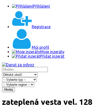
Přihlášení
Registrace
Můj profil
Moje inzeráty
Přidat inzerát
Hledej
zateplená vesta vel. 128