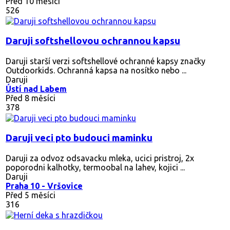
Před 10 měsíci
526
Daruji softshellovou ochrannou kapsu
Daruji starší verzi softshellové ochranné kapsy značky
Outdoorkids. Ochranná kapsa na nosítko nebo ...
Daruji
Ústí nad Labem
Před 8 měsíci
378
Daruji veci pto budouci maminku
Daruji za odvoz odsavacku mleka, ucici pristroj, 2x
poporodni kalhotky, termoobal na lahev, kojici ...
Daruji
Praha 10 - Vršovice
Před 5 měsíci
316