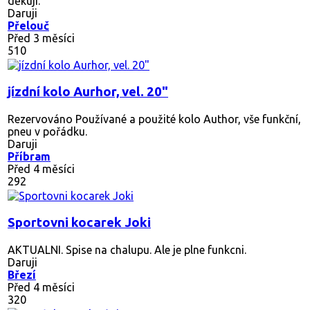
děkuji.
Daruji
Přelouč
Před 3 měsíci
510
jízdní kolo Aurhor, vel. 20"
Rezervováno
Používané a použité kolo Author, vše funkční,
pneu v pořádku.
Daruji
Příbram
Před 4 měsíci
292
Sportovni kocarek Joki
AKTUALNI. Spise na chalupu. Ale je plne funkcni.
Daruji
Březí
Před 4 měsíci
320