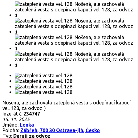
Nošená, ale zachovalá zateplená vesta s odepínací kapucí
vel. 128, za odvoz :)
Inzerát č.
234747
15. 11. 2025
Jméno:
Lenka
Poloha:
Zábřeh, 700 30 Ostrava-jih, Česko
Typ:
Daruji za odvoz