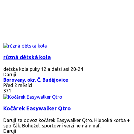
různá dětská kola
detska kola puky 12 a dalsi asi 20-24
Daruji
Borovany, okr. Č. Budějovice
Před 2 měsíci
371
Kočárek Easywalker Qtro
Daruji za odvoz kočárek Easywalker Qtro. Hluboká korba +
sporťák. Bohužel, sportovní verzi nemám naf...
Daruji