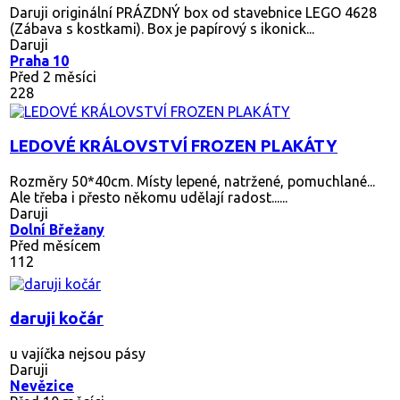
Daruji originální PRÁZDNÝ box od stavebnice LEGO 4628
(Zábava s kostkami). Box je papírový s ikonick...
Daruji
Praha 10
Před 2 měsíci
228
LEDOVÉ KRÁLOVSTVÍ FROZEN PLAKÁTY
Rozměry 50*40cm. Místy lepené, natržené, pomuchlané...
Ale třeba i přesto někomu udělají radost......
Daruji
Dolní Břežany
Před měsícem
112
daruji kočár
u vajíčka nejsou pásy
Daruji
Nevězice