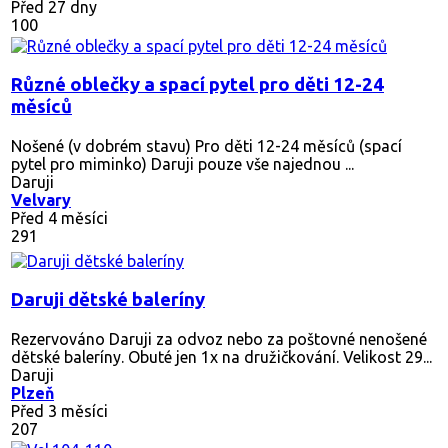
Před 27 dny
100
Různé oblečky a spací pytel pro děti 12-24
měsíců
Nošené (v dobrém stavu) Pro děti 12-24 měsíců (spací
pytel pro miminko) Daruji pouze vše najednou ...
Daruji
Velvary
Před 4 měsíci
291
Daruji dětské baleríny
Rezervováno
Daruji za odvoz nebo za poštovné nenošené
dětské baleríny. Obuté jen 1x na družičkování. Velikost 29...
Daruji
Plzeň
Před 3 měsíci
207