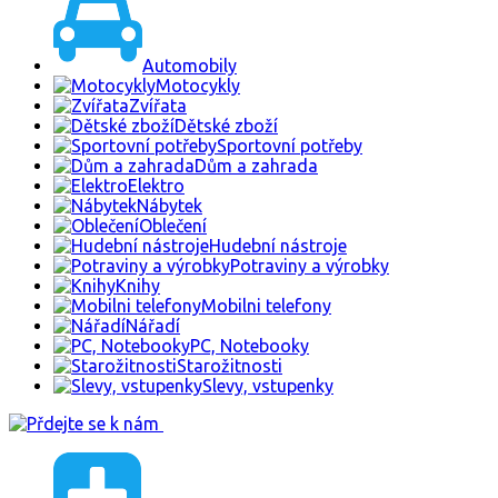
Automobily
Motocykly
Zvířata
Dětské zboží
Sportovní potřeby
Dům a zahrada
Elektro
Nábytek
Oblečení
Hudební nástroje
Potraviny a výrobky
Knihy
Mobilni telefony
Nářadí
PC, Notebooky
Starožitnosti
Slevy, vstupenky