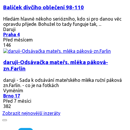
Balíček dívčího oblečení 98-110
Hledám hlavně někoho seriózního, kdo si pro danou věc
opravdu přijede. Bohužel to tady funguje tak, ...
Daruji
Praha 4
Před měsícem
146
daruji-Odsávačka mateřs. mléka páková-
zn.Farlin
daruji - Sada k odsávání mateřského mléka ruční páková
zn.Farlin. - co je na fotkách
Vyměním
Brno 17
Před 7 měsíci
382
Zobrazit nejnovější inzeráty