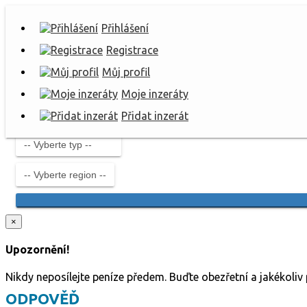
Přihlášení
Registrace
Můj profil
Moje inzeráty
Přidat inzerát
×
Upozornění!
Nikdy neposílejte peníze předem. Buďte obezřetní a jakékoli
ODPOVĚĎ