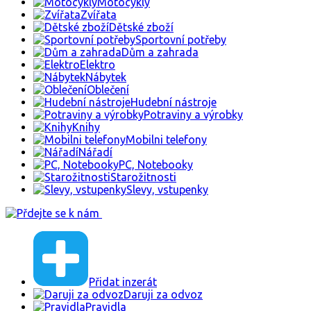
Motocykly
Zvířata
Dětské zboží
Sportovní potřeby
Dům a zahrada
Elektro
Nábytek
Oblečení
Hudební nástroje
Potraviny a výrobky
Knihy
Mobilni telefony
Nářadí
PC, Notebooky
Starožitnosti
Slevy, vstupenky
Přidat inzerát
Daruji za odvoz
Pravidla