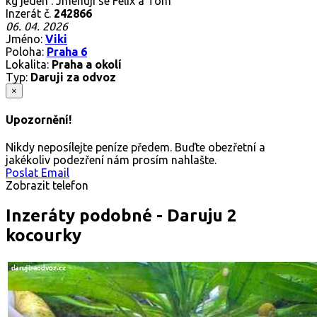
kg jeden . Jmenují se Felix a Tom
Inzerát č.
242866
06. 04. 2026
Jméno:
Viki
Poloha:
Praha 6
Lokalita:
Praha a okolí
Typ:
Daruji za odvoz
×
Upozornění!
Nikdy neposílejte peníze předem. Buďte obezřetní a
jakékoliv podezření nám prosím nahlašte.
Poslat Email
Zobrazit telefon
Inzeráty podobné - Daruju 2
kocourky