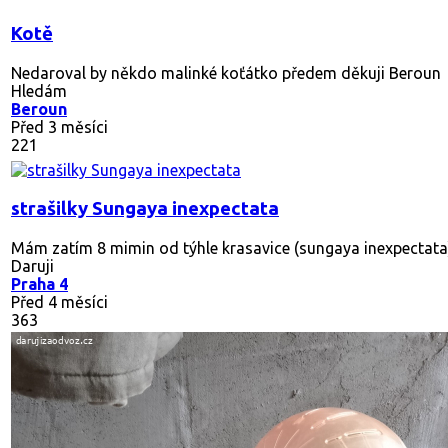
Kotě
Nedaroval by někdo malinké koťátko předem děkuji Beroun
Hledám
Beroun
Před 3 měsíci
221
strašilky Sungaya inexpectata
Mám zatím 8 mimin od týhle krasavice (sungaya inexpectata)
Daruji
Praha 4
Před 4 měsíci
363