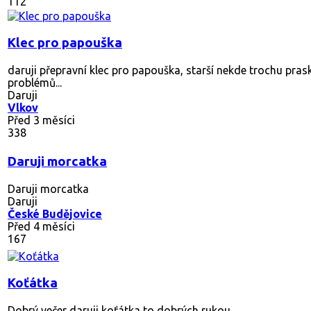
112
Klec pro papouška
daruji přepravní klec pro papouška, starší nekde trochu prask
problémů...
Daruji
Vlkov
Před 3 měsíci
338
Daruji morcatka
Daruji morcatka
Daruji
České Budějovice
Před 4 měsíci
167
Koťátka
Dobrý večer daruji koťátka to dobrých rukou