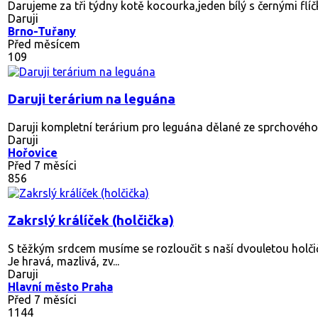
Darujeme za tři týdny kotě kocourka,jeden bílý s černými flíč
Daruji
Brno-Tuřany
Před měsícem
109
Daruji terárium na leguána
Daruji kompletní terárium pro leguána dělané ze sprchového
Daruji
Hořovice
Před 7 měsíci
856
Zakrslý králíček (holčička)
S těžkým srdcem musíme se rozloučit s naší dvouletou holč
Je hravá, mazlivá, zv...
Daruji
Hlavní město Praha
Před 7 měsíci
1144