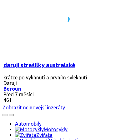
daruji strašilky australské
krátce po vylíhnutí a prvním svléknutí
Daruji
Beroun
Před 7 měsíci
461
Zobrazit nejnovější inzeráty
Automobily
Motocykly
Zvířata