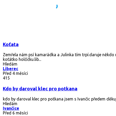
Koťata
Zemřela nám psí kamarádka a Julinka tím trpí.daruje někdo
koťátko holčičku.lib...
Hledám
Liberec
Před 4 měsíci
415
Kdo by daroval klec pro potkana
kdo by daroval klec pro potkana jsem s Ivančic předem děkuj
Hledám
Ivančice
Před 6 měsíci