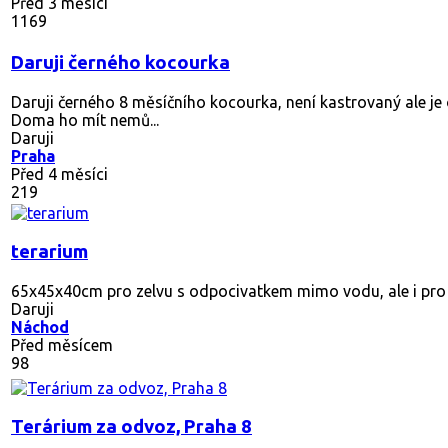
Před 3 měsíci
1169
Daruji černého kocourka
Daruji černého 8 měsíčního kocourka, není kastrovaný ale je
Doma ho mít nemů...
Daruji
Praha
Před 4 měsíci
219
terarium
65x45x40cm pro zelvu s odpocivatkem mimo vodu, ale i pro j
Daruji
Náchod
Před měsícem
98
Terárium za odvoz, Praha 8