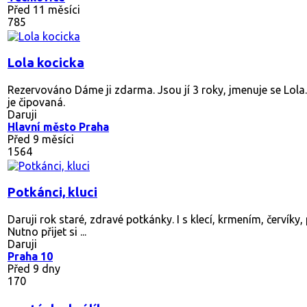
Před 11 měsíci
785
Lola kocicka
Rezervováno
Dáme ji zdarma. Jsou jí 3 roky, jmenuje se Lol
je čipovaná.
Daruji
Hlavní město Praha
Před 9 měsíci
1564
Potkánci, kluci
Daruji rok staré, zdravé potkánky. I s klecí, krmením, červíky,
Nutno přijet si ...
Daruji
Praha 10
Před 9 dny
170