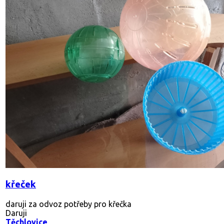
křeček
daruji za odvoz potřeby pro křečka
Daruji
Těchlovice