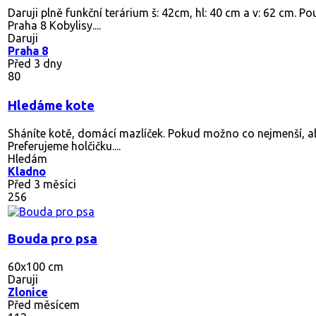
Daruji plně funkční terárium š: 42cm, hl: 40 cm a v: 62 cm. 
Praha 8 Kobylisy....
Daruji
Praha 8
Před 3 dny
80
Hledáme kote
Sháníte kotě, domácí mazlíček. Pokud možno co nejmenší, aby
Preferujeme holčičku....
Hledám
Kladno
Před 3 měsíci
256
Bouda pro psa
60x100 cm
Daruji
Zlonice
Před měsícem