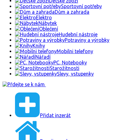
Dětské zboží
Sportovní potřeby
Dům a zahrada
Elektro
Nábytek
Oblečení
Hudební nástroje
Potraviny a výrobky
Knihy
Mobilni telefony
Nářadí
PC, Notebooky
Starožitnosti
Slevy, vstupenky
Přidat inzerát