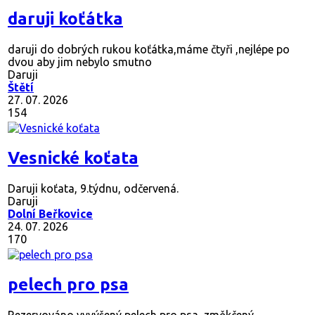
daruji koťátka
daruji do dobrých rukou koťátka,máme čtyři ,nejlépe po
dvou aby jim nebylo smutno
Daruji
Štětí
27. 07. 2026
154
Vesnické koťata
Daruji koťata, 9.týdnu, odčervená.
Daruji
Dolní Beřkovice
24. 07. 2026
170
pelech pro psa