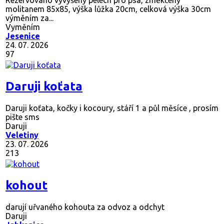
Rezervováno
vyvýšený pelech pro psa, změkčený
molitanem 85x85, výška lůžka 20cm, celková výška 30cm
výměním za...
Vyměním
Jesenice
24. 07. 2026
97
Daruji koťata
Daruji koťata, kočky i kocoury, stáří 1 a půl měsíce , prosím
pište sms
Daruji
Veletiny
23. 07. 2026
213
kohout
darují uřvaného kohouta za odvoz a odchyt
Daruji