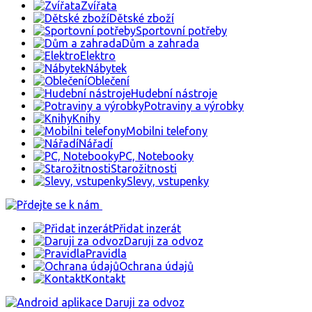
Zvířata
Dětské zboží
Sportovní potřeby
Dům a zahrada
Elektro
Nábytek
Oblečení
Hudební nástroje
Potraviny a výrobky
Knihy
Mobilni telefony
Nářadí
PC, Notebooky
Starožitnosti
Slevy, vstupenky
Přidat inzerát
Daruji za odvoz
Pravidla
Ochrana údajů
Kontakt