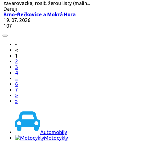
zavarovacka, rosit, žerou listy (malin...
Daruji
Brno-Řečkovice a Mokrá Hora
19. 07. 2026
107
«
<
1
2
3
4
...
6
7
>
»
Automobily
Motocykly