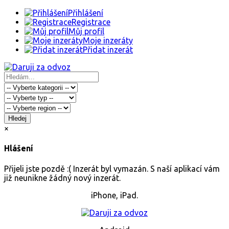
Přihlášení
Registrace
Můj profil
Moje inzeráty
Přidat inzerát
Hledej
×
Hlášení
Přijeli jste pozdě :( Inzerát byl vymazán. S naší aplikací vám
již neunikne žádný nový inzerát.
iPhone, iPad.