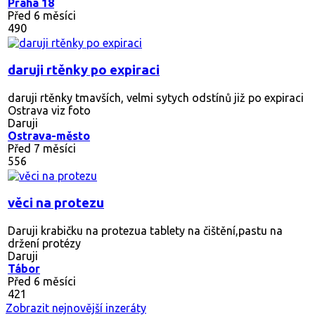
Praha 18
Před 6 měsíci
490
daruji rtěnky po expiraci
daruji rtěnky tmavších, velmi sytych odstínů již po expiraci
Ostrava viz foto
Daruji
Ostrava-město
Před 7 měsíci
556
věci na protezu
Daruji krabičku na protezua tablety na čištění,pastu na
držení protézy
Daruji
Tábor
Před 6 měsíci
421
Zobrazit nejnovější inzeráty