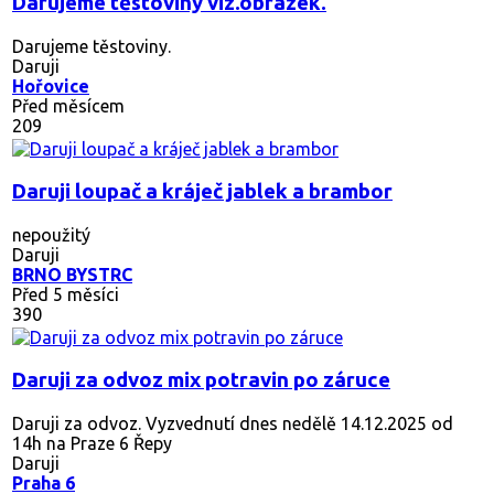
Darujeme těstoviny viz.obrázek.
Darujeme těstoviny.
Daruji
Hořovice
Před měsícem
209
Daruji loupač a kráječ jablek a brambor
nepoužitý
Daruji
BRNO BYSTRC
Před 5 měsíci
390
Daruji za odvoz mix potravin po záruce
Daruji za odvoz. Vyzvednutí dnes nedělě 14.12.2025 od
14h na Praze 6 Řepy
Daruji
Praha 6