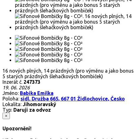
16 nových plných, 14 prázdných (pro výměnu a jako bonus
5 starých prázdných šlehačkových bombiček)
Inzerát č.
247373
19. 06. 2026
Jméno:
Babika Emilka
Poloha:
sídl. Družba 665, 667 01 Židlochovice, Česko
Lokalita:
Jihomoravský
Typ:
Daruji za odvoz
×
Upozornění!