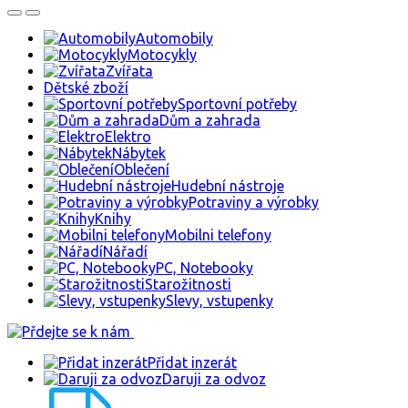
Automobily
Motocykly
Zvířata
Dětské zboží
Sportovní potřeby
Dům a zahrada
Elektro
Nábytek
Oblečení
Hudební nástroje
Potraviny a výrobky
Knihy
Mobilni telefony
Nářadí
PC, Notebooky
Starožitnosti
Slevy, vstupenky
Přidat inzerát
Daruji za odvoz