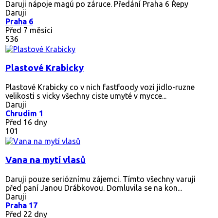
Daruji nápoje magú po záruce. Předání Praha 6 Řepy
Daruji
Praha 6
Před 7 měsíci
536
Plastové Krabicky
Plastové Krabicky co v nich fastfoody vozi jidlo-ruzne
velikosti s vicky všechny ciste umyté v mycce...
Daruji
Chrudim 1
Před 16 dny
101
Vana na mytí vlasů
Daruji pouze serióznímu zájemci. Tímto všechny varuji
před paní Janou Drábkovou. Domluvila se na kon...
Daruji
Praha 17
Před 22 dny