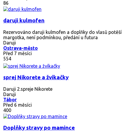
86
daruji kulmofen
Rezervováno
daruji kulmofen a doplňky do vlasů potěší
margotka, není podmínkou, předání u futura
Daruji
Ostrava-město
Před 7 měsíci
554
sprej Nikorete a žvíkačky
Daruji 2.spreje Nikorete
Daruji
Tábor
Před 6 měsíci
400
Doplňky stravy po mamince