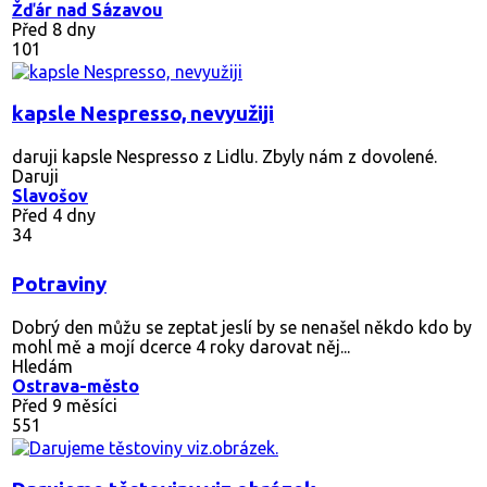
Žďár nad Sázavou
Před 8 dny
101
kapsle Nespresso, nevyužiji
daruji kapsle Nespresso z Lidlu. Zbyly nám z dovolené.
Daruji
Slavošov
Před 4 dny
34
Potraviny
Dobrý den můžu se zeptat jeslí by se nenašel někdo kdo by
mohl mě a mojí dcerce 4 roky darovat něj...
Hledám
Ostrava-město
Před 9 měsíci
551