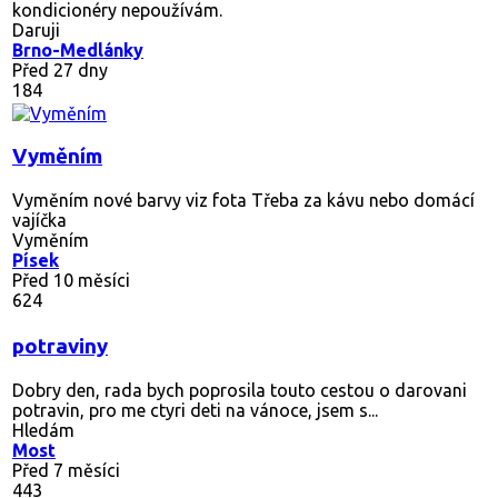
kondicionéry nepoužívám.
Daruji
Brno-Medlánky
Před 27 dny
184
Vyměním
Vyměním nové barvy viz fota Třeba za kávu nebo domácí
vajíčka
Vyměním
Písek
Před 10 měsíci
624
potraviny
Dobry den, rada bych poprosila touto cestou o darovani
potravin, pro me ctyri deti na vánoce, jsem s...
Hledám
Most
Před 7 měsíci
443