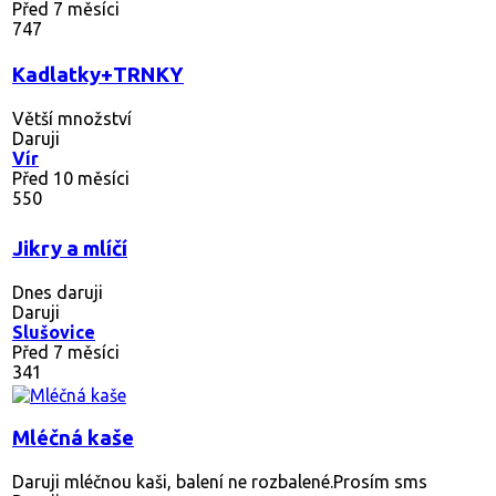
Před 7 měsíci
747
Kadlatky+TRNKY
Větší množství
Daruji
Vír
Před 10 měsíci
550
Jikry a mlíčí
Dnes daruji
Daruji
Slušovice
Před 7 měsíci
341
Mléčná kaše
Daruji mléčnou kaši, balení ne rozbalené.Prosím sms