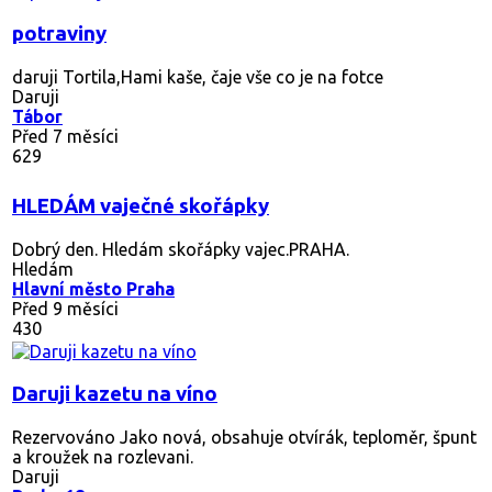
potraviny
daruji Tortila,Hami kaše, čaje vše co je na fotce
Daruji
Tábor
Před 7 měsíci
629
HLEDÁM vaječné skořápky
Dobrý den. Hledám skořápky vajec.PRAHA.
Hledám
Hlavní město Praha
Před 9 měsíci
430
Daruji kazetu na víno
Rezervováno
Jako nová, obsahuje otvírák, teploměr, špunt
a kroužek na rozlevani.
Daruji