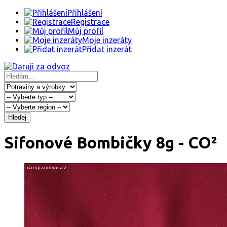
Přihlášení
Registrace
Můj profil
Moje inzeráty
Přidat inzerát
Hledej
Sifonové Bombičky 8g - CO²