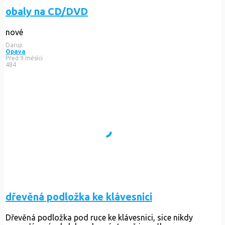
obaly na CD/DVD
nové
Daruji
Opava
Před 9 měsíci
484
dřevěná podložka ke klávesnici
Dřevěná podložka pod ruce ke klávesnici, sice nikdy