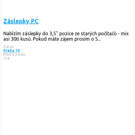
Záslepky PC
Nabízím záslepky do 3,5" pozice ze starých počítačů - mix
asi 30ti kusů. Pokud máte zájem prosím o S...
Daruji
Praha 10
Před 6 měsíci
338