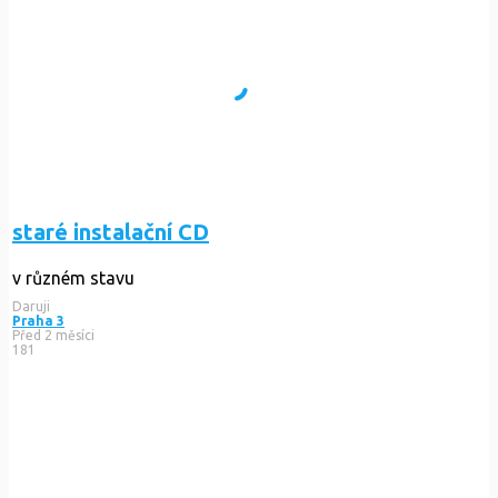
staré instalační CD
v různém stavu
Daruji
Praha 3
Před 2 měsíci
181