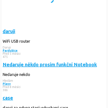
daruji
WiFi USB router
Daruji
Pardubice
Před 5 měsíci
475
Nedaruje někdo prosím funkční Notebook
Nedaruje nekdo
Hledám
Plavy
Před 8 měsíci
386
case
daruji za odvoz starý vykuchaný case