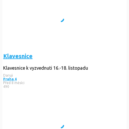
Klavesnice
Klavesnice k vyzvednuti 16.-18. listopadu
Daruji
Praha 4
Před 8 měsíci
490