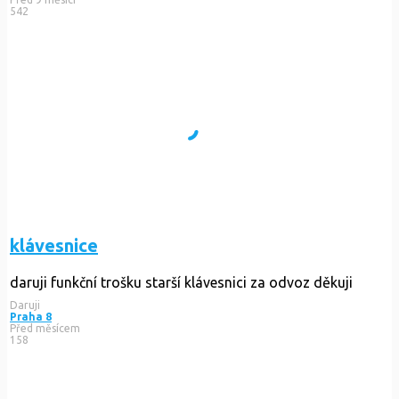
542
klávesnice
daruji funkční trošku starší klávesnici za odvoz děkuji
Daruji
Praha 8
Před měsícem
158