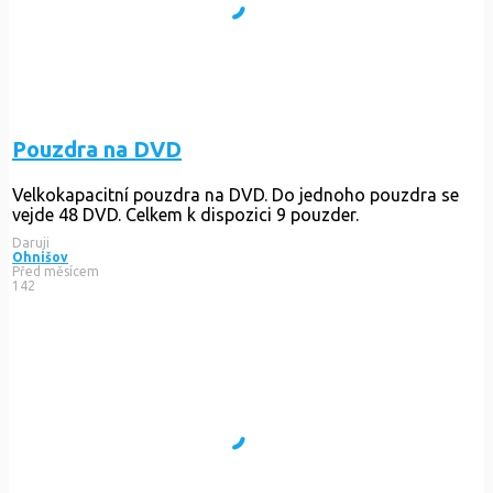
Pouzdra na DVD
Velkokapacitní pouzdra na DVD. Do jednoho pouzdra se
vejde 48 DVD. Celkem k dispozici 9 pouzder.
Daruji
Ohnišov
Před měsícem
142