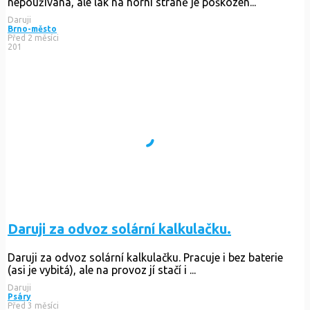
nepoužívaná, ale lak na horní straně je poškozen...
Daruji
Brno-město
Před 2 měsíci
201
Daruji za odvoz solární kalkulačku.
Daruji za odvoz solární kalkulačku. Pracuje i bez baterie
(asi je vybitá), ale na provoz jí stačí i ...
Daruji
Psáry
Před 3 měsíci