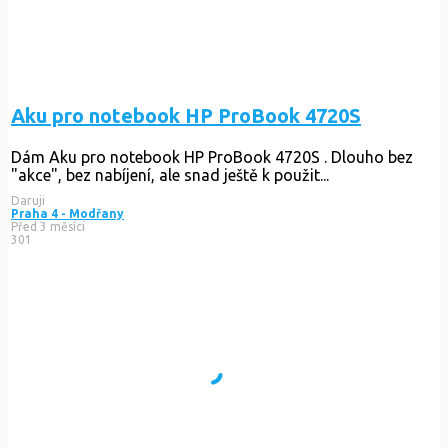
Aku pro notebook HP ProBook 4720S
Dám Aku pro notebook HP ProBook 4720S . Dlouho bez
"akce", bez nabíjení, ale snad ještě k použit...
Daruji
Praha 4 - Modřany
Před 3 měsíci
301