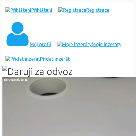
LED
Přihlášení
Registrace
PÁSKY
ZBYTKY
Můj profil
Moje inzeráty
Přidat inzerát