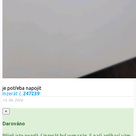
je potřeba napojit
Inzerát č.
247239
15. 06. 2026
×
Darováno
Přijeli jste pozdě :( Inzerát byl vymazán. S naší aplikací vám