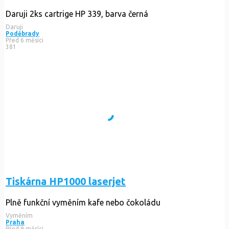
Daruji 2ks cartrige HP 339, barva černá
Daruji
Poděbrady
Před 6 měsíci
381
Tiskárna HP1000 laserjet
Plně funkční vyměním kafe nebo čokoládu
Vyměním
Praha
Před 9 měsíci