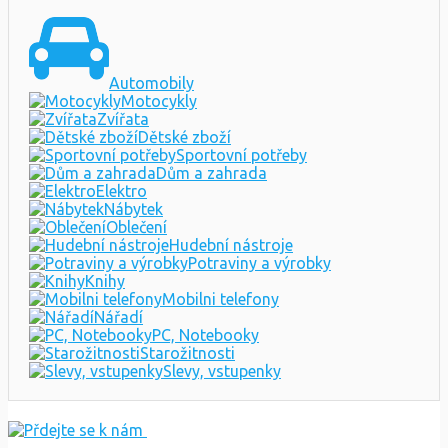
Automobily
Motocykly
Zvířata
Dětské zboží
Sportovní potřeby
Dům a zahrada
Elektro
Nábytek
Oblečení
Hudební nástroje
Potraviny a výrobky
Knihy
Mobilni telefony
Nářadí
PC, Notebooky
Starožitnosti
Slevy, vstupenky