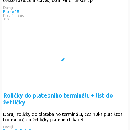
české rozložení kláves, USB. Plně funkční, p...
Daruji
Praha 10
Před 4 měsíci
319
Roličky do platebního terminálu + list do
žehličky
Daruji roličky do platebního terminálu, cca 10ks plus štos
formulářů do žehličky platebních karet...
Daruji