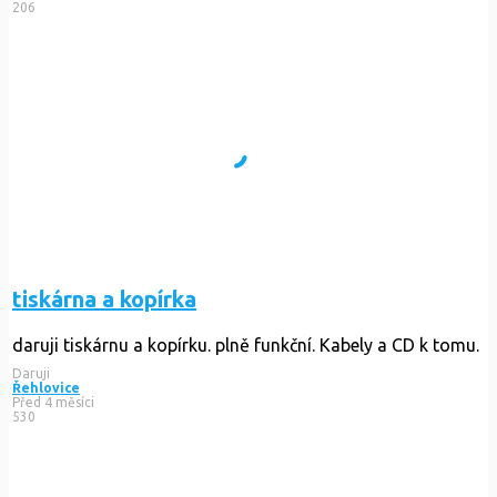
206
tiskárna a kopírka
daruji tiskárnu a kopírku. plně funkční. Kabely a CD k tomu.
Daruji
Řehlovice
Před 4 měsíci
530