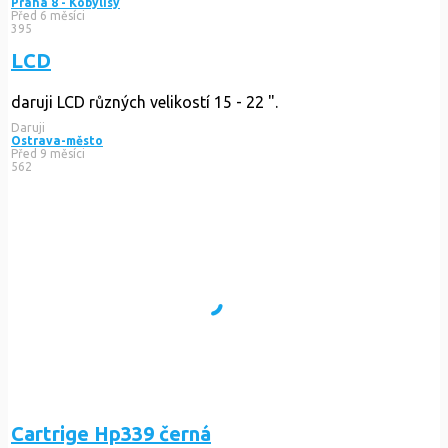
Praha 8 - Kobylisy
Před 6 měsíci
395
LCD
daruji LCD různých velikostí 15 - 22 ".
Daruji
Ostrava-město
Před 9 měsíci
562
Cartrige Hp339 černá