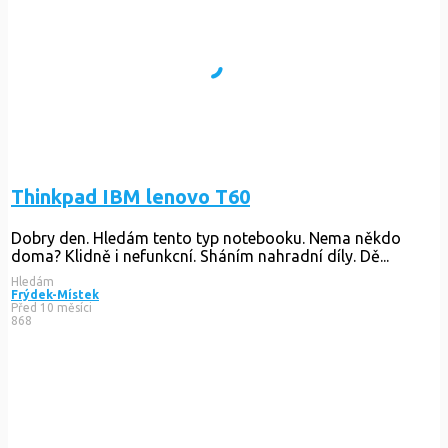
Thinkpad IBM lenovo T60
Dobry den. Hledám tento typ notebooku. Nema někdo
doma? Klidně i nefunkcní. Sháním nahradní díly. Dě...
Hledám
Frýdek-Místek
Před 10 měsíci
868