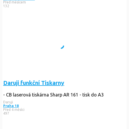
Před měsícem
132
Daruji funkční Tiskarny
- CB laserová tiskárna Sharp AR 161 - tisk do A3
Daruji
Praha 18
Před 4 měsíci
497