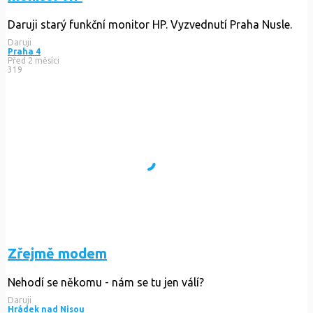
Daruji starý funkční monitor HP. Vyzvednutí Praha Nusle.
Daruji
Praha 4
Před 2 měsíci
319
Zřejmě modem
Nehodí se někomu - nám se tu jen válí?
Daruji
Hrádek nad Nisou