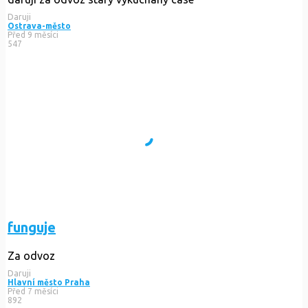
Daruji
Ostrava-město
Před 9 měsíci
547
funguje
Za odvoz
Daruji
Hlavní město Praha
Před 7 měsíci
892