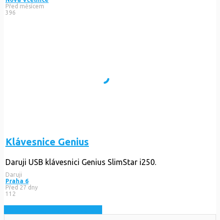
Před měsícem
396
Klávesnice Genius
Daruji USB klávesnici Genius SlimStar i250.
Daruji
Praha 6
Před 27 dny
112
Zobrazit nejnovější inzeráty