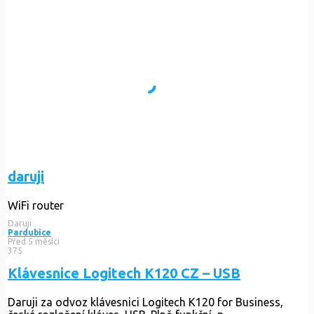
daruji
WiFi router
Daruji
Pardubice
Před 5 měsíci
375
Klávesnice Logitech K120 CZ – USB
Daruji za odvoz klávesnici Logitech K120 for Business,