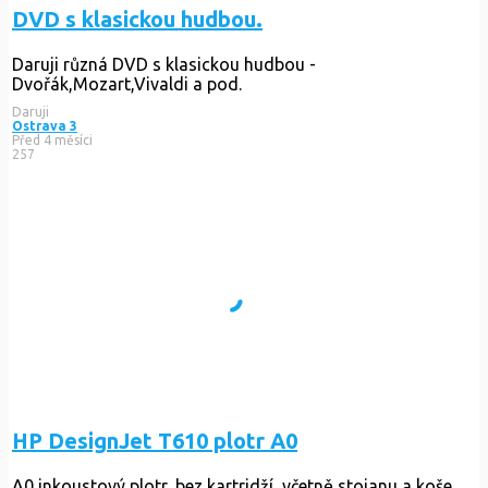
DVD s klasickou hudbou.
Daruji různá DVD s klasickou hudbou -
Dvořák,Mozart,Vivaldi a pod.
Daruji
Ostrava 3
Před 4 měsíci
257
HP DesignJet T610 plotr A0
A0 inkoustový plotr, bez kartridží, včetně stojanu a koše