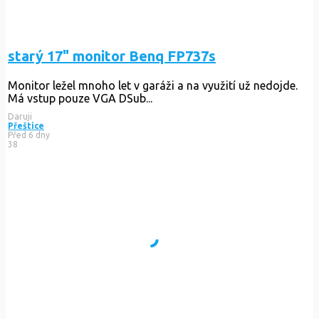
starý 17" monitor Benq FP737s
Monitor ležel mnoho let v garáži a na využití už nedojde.
Má vstup pouze VGA DSub...
Daruji
Přeštice
Před 6 dny
38