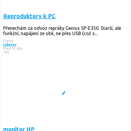
Reproduktory k PC
Přenechám za odvoz repráky Genius SP-E350. Starší, ale
funkční; napájení ze sítě, ne přes USB (což s...
Daruji
Liberec
Před 23 dny
102
monitor HP