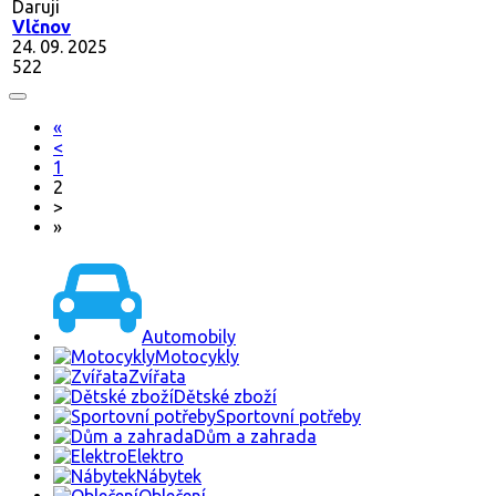
Daruji
Vlčnov
24. 09. 2025
522
«
<
1
2
>
»
Automobily
Motocykly
Zvířata
Dětské zboží
Sportovní potřeby
Dům a zahrada
Elektro
Nábytek
Oblečení