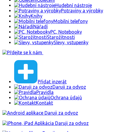
Hudební nástroje
Potraviny a výrobky
Knihy
Mobilni telefony
Nářadí
PC, Notebooky
Starožitnosti
Slevy, vstupenky
Přidat inzerát
Daruji za odvoz
Pravidla
Ochrana údajů
Kontakt