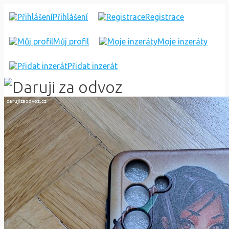
OBAL
Přihlášení
Registrace
SAMSUNG
Můj profil
Moje inzeráty
A13
5G
Přidat inzerát