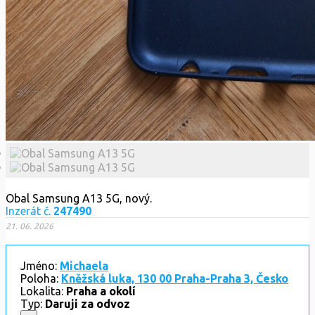
Obal Samsung A13 5G, nový.
Inzerát č.
247490
21. 06. 2026
Jméno:
Michaela
Poloha:
Kněžská luka, 130 00 Praha-Praha 3, Česko
Lokalita:
Praha a okolí
Typ:
Daruji za odvoz