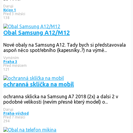
Daruji
Kyjov 1
Před 3 měsíci
138
Obal Samsung A12/M12
Nové obaly na Samsung A12. Tady bych si představovala
aspoň něco spotřebního (kapesníky..?) na výmě...
Vyměním
Praha 3
Před měsícem
121
ochranná sklíčka na mobil
ochranna sklicka na Samsung A7 2018 (2x) a dalsi 2 v
podobné velikosti (nevím přesně který model) o...
Daruji
Praha-východ
Před 7 měsíci
294