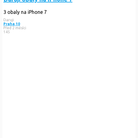
3 obaly na iPhone 7
Daruji
Praha 10
Před 2 měsíci
145