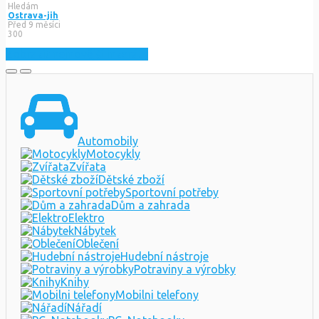
Hledám
Ostrava-jih
Před 9 měsíci
300
Zobrazit nejnovější inzeráty
Automobily
Motocykly
Zvířata
Dětské zboží
Sportovní potřeby
Dům a zahrada
Elektro
Nábytek
Oblečení
Hudební nástroje
Potraviny a výrobky
Knihy
Mobilni telefony
Nářadí