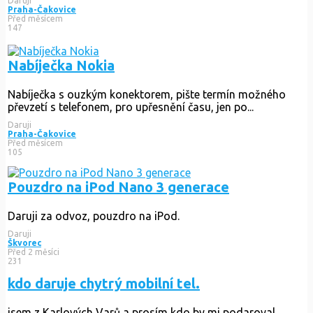
Daruji
Praha-Čakovice
Před měsícem
147
Nabíječka Nokia
Nabíječka s ouzkým konektorem, pište termín možného
převzetí s telefonem, pro upřesnění času, jen po...
Daruji
Praha-Čakovice
Před měsícem
105
Pouzdro na iPod Nano 3 generace
Daruji za odvoz, pouzdro na iPod.
Daruji
Škvorec
Před 2 měsíci
231
kdo daruje chytrý mobilní tel.
jsem z Karlových Varů a prosím kdo by mi podaroval