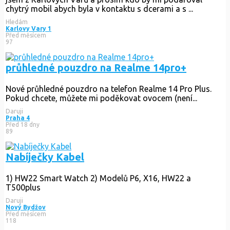
chytrý mobil abych byla v kontaktu s dcerami a s ...
Hledám
Karlovy Vary 1
Před měsícem
97
průhledné pouzdro na Realme 14pro+
Nové průhledné pouzdro na telefon Realme 14 Pro Plus.
Pokud chcete, můžete mi poděkovat ovocem (není...
Daruji
Praha 4
Před 18 dny
89
Nabíječky Kabel
1) HW22 Smart Watch 2) Modelů P6, X16, HW22 a
T500plus
Daruji
Nový Bydžov
Před měsícem
118