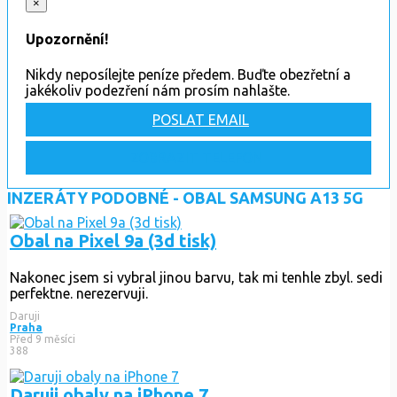
×
Upozornění!
Nikdy neposílejte peníze předem. Buďte obezřetní a
jakékoliv podezření nám prosím nahlašte.
POSLAT EMAIL
ZOBRAZIT TELEFON
INZERÁTY PODOBNÉ - OBAL SAMSUNG A13 5G
Obal na Pixel 9a (3d tisk)
Nakonec jsem si vybral jinou barvu, tak mi tenhle zbyl. sedi
perfektne. nerezervuji.
Daruji
Praha
Před 9 měsíci
388
Daruji obaly na iPhone 7