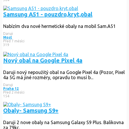
Samsung A51 - pouzdro,kryt,obal
Nabízím dva nové hermetické obaly na mobil Sam.A51
Daruji
Most
Před 7 měsíci
319
Nový obal na Google Pixel 4a
Daruji nový nepoužitý obal na Google Pixel 4a (Pozor, Pixel
4a 5G má jiné rozměry, opravdu to musí b...
Daruji
Praha 12
Před 2 měsíci
154
Obaly- Samsung S9+
Daruji 2 nove obaly na Samsung Galaxy S9 Plus. Balikovna
za 79kc.