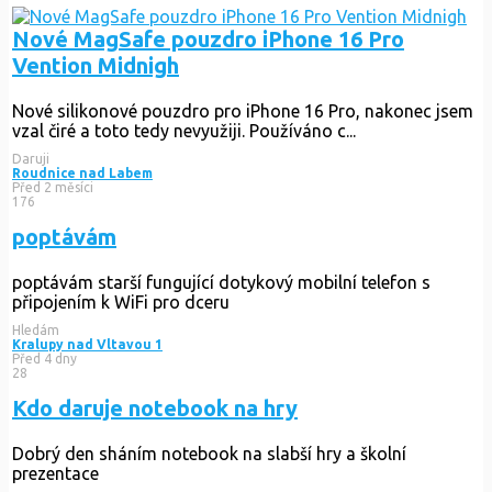
Nové MagSafe pouzdro iPhone 16 Pro
Vention Midnigh
Nové silikonové pouzdro pro iPhone 16 Pro, nakonec jsem
vzal čiré a toto tedy nevyužiji. Používáno c...
Daruji
Roudnice nad Labem
Před 2 měsíci
176
poptávám
poptávám starší fungující dotykový mobilní telefon s
připojením k WiFi pro dceru
Hledám
Kralupy nad Vltavou 1
Před 4 dny
28
Kdo daruje notebook na hry
Dobrý den sháním notebook na slabší hry a školní
prezentace