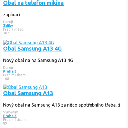
Obal na telefon mikina
zapínací
Daruji
Zdiby
Před 7 měsíci
387
Obal Samsung A13 4G
Nový obal na na Samsung A13 4G
Daruji
Praha 3
Před měsícem
108
Obal Samsung A13
Nový obal na Samsung A13 za něco spotřebního třeba. ;)
Vyměním
Praha 3
Před měsícem
89