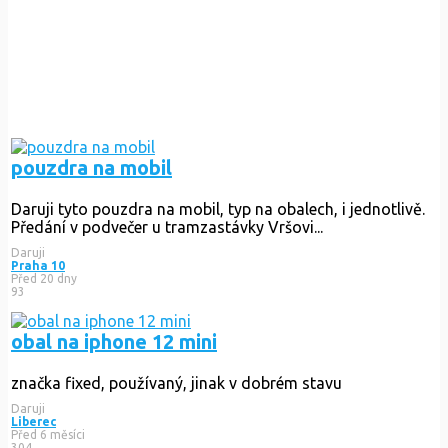
pouzdra na mobil
Daruji tyto pouzdra na mobil, typ na obalech, i jednotlivě.
Předání v podvečer u tramzastávky Vršovi...
Daruji
Praha 10
Před 20 dny
93
obal na iphone 12 mini
značka fixed, používaný, jinak v dobrém stavu
Daruji
Liberec
Před 6 měsíci
304