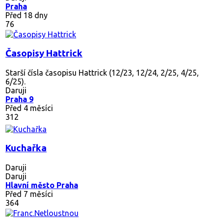
Praha
Před 18 dny
76
Časopisy Hattrick
Starší čísla časopisu Hattrick (12/23, 12/24, 2/25, 4/25,
6/25).
Daruji
Praha 9
Před 4 měsíci
312
Kuchařka
Daruji
Daruji
Hlavní město Praha
Před 7 měsíci
364