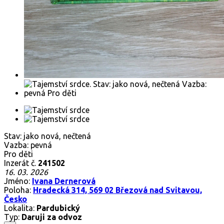
Stav: jako nová, nečtená
Vazba: pevná
Pro děti
Inzerát č.
241502
16. 03. 2026
Jméno:
Ivana Dernerová
Poloha:
Hradecká 314, 569 02 Březová nad Svitavou,
Česko
Lokalita:
Pardubický
Typ:
Daruji za odvoz