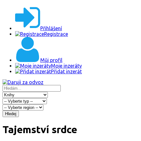
Přihlášení
Registrace
Můj profil
Moje inzeráty
Přidat inzerát
Hledej
Tajemství srdce