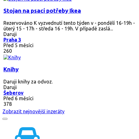
Stojan na psací potřeby Ikea
Rezervováno
K vyzvednutí tento týden v - pondělí 16-19h -
úterý 15 - 17h - středa 16 - 19h. V případě zaslá...
Daruji
Praha 3
Před 5 měsíci
260
Knihy
Daruji knihy za odvoz.
Daruji
Šeberov
Před 6 měsíci
378
Zobrazit nejnovější inzeráty