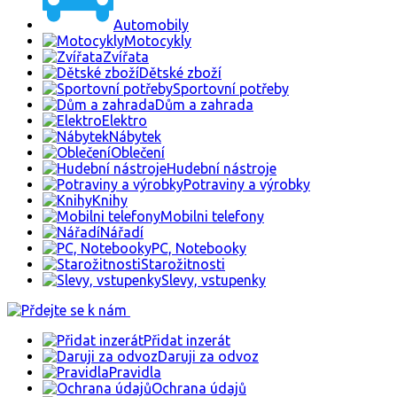
Automobily
Motocykly
Zvířata
Dětské zboží
Sportovní potřeby
Dům a zahrada
Elektro
Nábytek
Oblečení
Hudební nástroje
Potraviny a výrobky
Knihy
Mobilni telefony
Nářadí
PC, Notebooky
Starožitnosti
Slevy, vstupenky
Přidat inzerát
Daruji za odvoz
Pravidla
Ochrana údajů