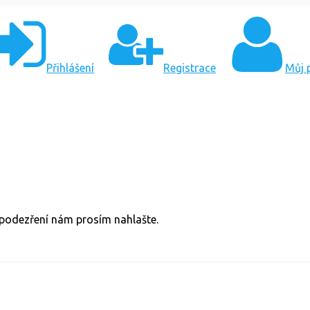
Přihlášení
Registrace
Můj p
v podezření nám prosím nahlašte.