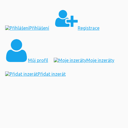
Přihlášení
Registrace
Můj profil
Moje inzeráty
Přidat inzerát
×
Upozornění!
Nikdy neposílejte peníze předem. Buďte obezřetní a
jakékoliv podezření nám prosím nahlašte.
ODPOVĚĎ